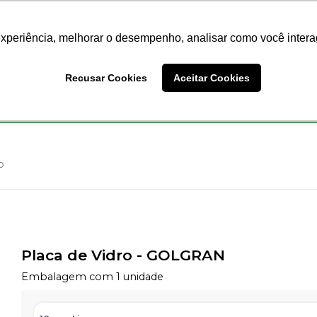
Nossas Lojas
Redes Sociais
experiência, melhorar o desempenho, analisar como você intera
Busc
Recusar Cookies
Aceitar Cookies
Endodontia
Ortodontia
Prótese
Equipamentos
o
Placa de Vidro
-
GOLGRAN
Embalagem com 1 unidade