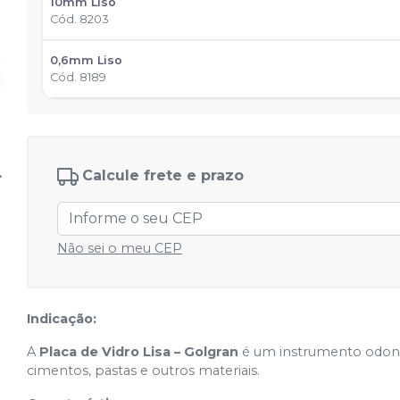
10mm Liso
Cód.
8203
0,6mm Liso
Cód.
8189
Calcule frete e prazo
Não sei o meu CEP
Indicação:
A
Placa de Vidro Lisa – Golgran
é um instrumento odonto
cimentos, pastas e outros materiais.