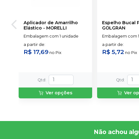
Aplicador de Amarrilho
Espelho Bucal 
Elástico
-
MORELLI
GOLGRAN
Embalagem com 1 unidade
Embalagem com 1
a partir de
:
a partir de
:
R$ 17,69
R$ 5,72
no
Pix
no
Pix
Qtd
:
Qtd
:
Ver opções
Ver o
Não achou alg