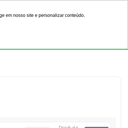
Acadêmicos
Blog
ge em nosso site e personalizar conteúdo.
Faça seu login
ar por código
ou cadastre-se
Consultórios
Ofertas
Produto