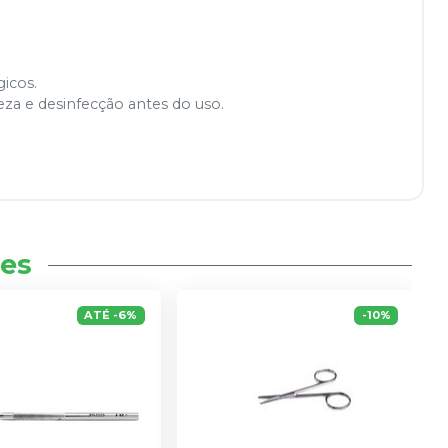
icos.
za e desinfecção antes do uso.
es
ATÉ
-
6
%
-
10
%