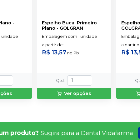
Plano
-
Espelho Bucal Primeiro
Plano
-
GOLGRAN
GOLGR
 unidade
Embalagem com 1 unidade
Embalag
a partir de
:
a partir 
R$ 13,57
R$ 13,
no
Pix
Qtd
:
Q
pções
Ver opções
um produto?
Sugira para a
Dental Vidafarma