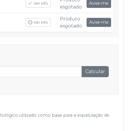
Avise-me
Ver info
esgotado
Produto
Avise-me
Ver info
esgotado
Calcular
lógico utilizado como base para a espatulação de