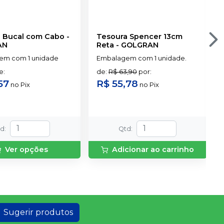
Espelho Bucal com Cabo
-
Tesoura Spencer 13cm
AN
Reta
-
GOLGRAN
em com 1 unidade
Embalagem com 1 unidade.
de
:
de
:
R$ 63,90
por
:
57
R$ 55,78
no
Pix
no
Pix
td
:
Qtd
:
Ver opções
Adicionar ao carrinho
Sugerir produtos