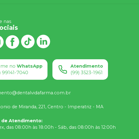
 nas
ociais
ame no
WhatsApp
Atendimento
) 99141-7040
(99) 3523-1961
mento@dentalvidafarma.com.br
onio de Miranda, 221, Centro - Imperatriz - MA
o de Atendimento
:
ex, das 08:00h às 18:00h - Sáb, das 08:00h às 12:00h