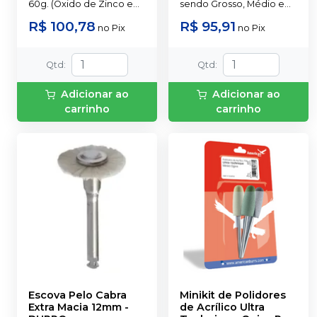
60g. (Óxido de Zinco e
sendo Grosso, Médio e
Óleo Vegetal) + 1 Pasta
Fino
R$ 100,78
R$ 95,91
no
Pix
no
Pix
Vermelha 60g. (Eugenol
e Resina Vegetal)
Qtd
:
Qtd
:
Adicionar ao
Adicionar ao
carrinho
carrinho
Escova Pelo Cabra
Minikit de Polidores
Extra Macia 12mm
-
de Acrílico Ultra