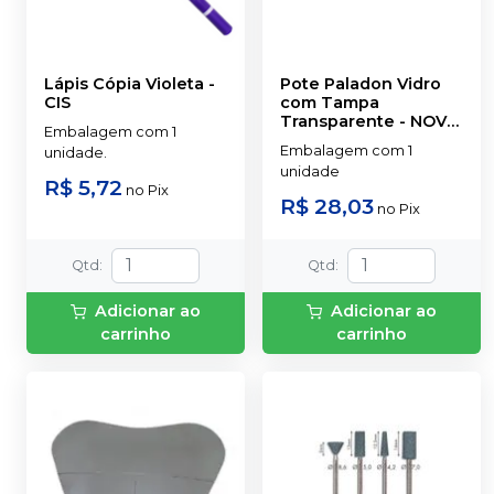
Lápis Cópia Violeta
-
Pote Paladon Vidro
CIS
com Tampa
Transparente
-
NOVA
Embalagem com 1
OGP
Embalagem com 1
unidade.
unidade
R$ 5,72
no
Pix
R$ 28,03
no
Pix
Qtd
:
Qtd
:
Adicionar ao
Adicionar ao
carrinho
carrinho