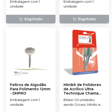
Embalagem com 1
Embalagem com 1
unidade
unidade.
Esgotado
Esgotado
Feltros de Algodão
Minikit de Polidores
Para Polimento 12mm
de Acrílico Ultra
-
DHPRO
Technique Chama
Grande PM
-
Embalagem com 1
Blister 03 unidades
AMERICAN BURRS
unidade.
sendo Grosso, Médio e
Fino