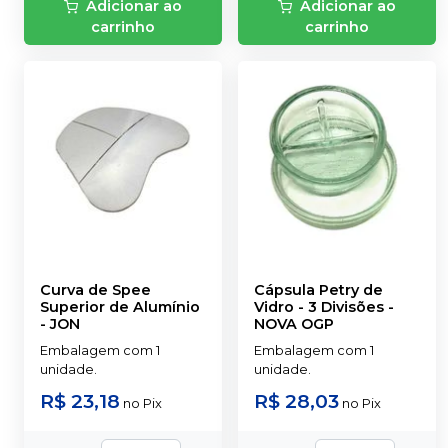
Adicionar ao
Adicionar ao
carrinho
carrinho
Curva de Spee
Cápsula Petry de
Superior de Alumínio
Vidro - 3 Divisões
-
-
JON
NOVA OGP
Embalagem com 1
Embalagem com 1
unidade.
unidade.
R$ 23,18
R$ 28,03
no
Pix
no
Pix