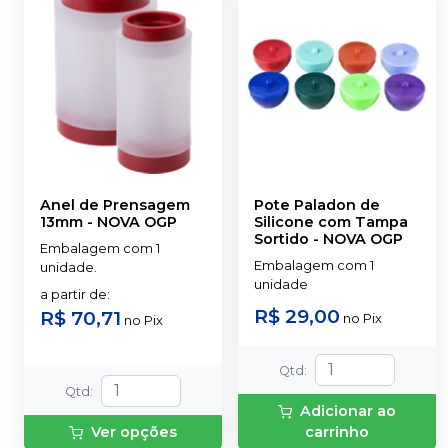
Anel de Prensagem
Pote Paladon de
13mm
-
NOVA OGP
Silicone com Tampa
Sortido
-
NOVA OGP
Embalagem com 1
Embalagem com 1
unidade.
unidade
a partir de
:
R$ 29,00
R$ 70,71
no
Pix
no
Pix
Qtd
:
Qtd
:
Adicionar ao
Ver opções
carrinho