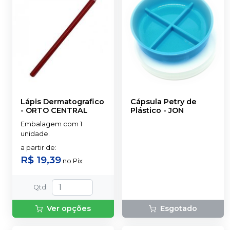
Lápis Dermatografico
Cápsula Petry de
-
ORTO CENTRAL
Plástico
-
JON
Embalagem com 1
unidade.
a partir de
:
R$ 19,39
no
Pix
Qtd
:
Ver opções
Esgotado