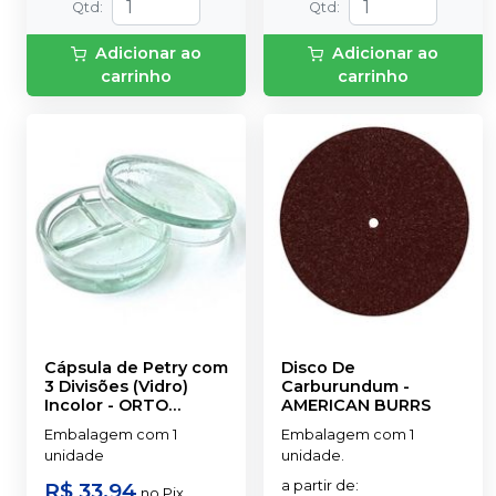
Qtd
:
Qtd
:
Adicionar ao
Adicionar ao
carrinho
carrinho
Cápsula de Petry com
Disco De
3 Divisões (Vidro)
Carburundum
-
Incolor
-
ORTO
AMERICAN BURRS
CENTRAL
Embalagem com 1
Embalagem com 1
unidade
unidade.
R$ 33,94
a partir de
:
no
Pix