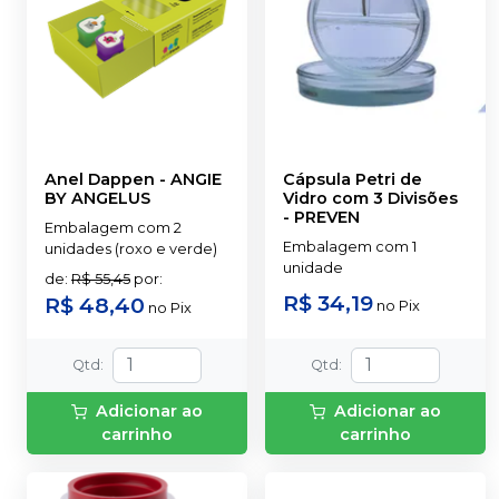
Anel Dappen
-
ANGIE
Cápsula Petri de
BY ANGELUS
Vidro com 3 Divisões
-
PREVEN
Embalagem com 2
Embalagem com 1
unidades (roxo e verde)
unidade
de
:
R$ 55,45
por
:
R$ 34,19
R$ 48,40
no
Pix
no
Pix
Qtd
:
Qtd
:
Adicionar ao
Adicionar ao
carrinho
carrinho