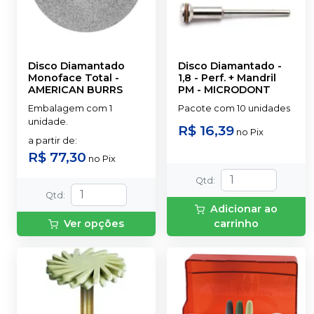
Disco Diamantado
Disco Diamantado -
Monoface Total
-
1,8 - Perf. + Mandril
AMERICAN BURRS
PM
-
MICRODONT
Embalagem com 1
Pacote com 10 unidades
unidade.
R$ 16,39
no
Pix
a partir de
:
R$ 77,30
no
Pix
Qtd
:
Qtd
:
Adicionar ao
Ver opções
carrinho