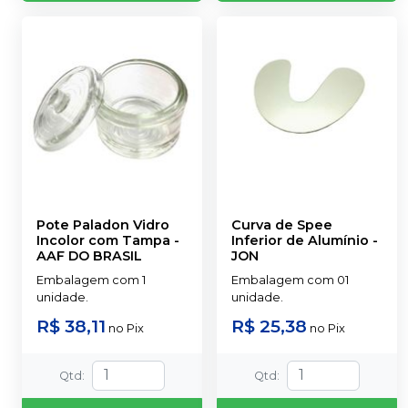
Pote Paladon Vidro
Curva de Spee
Incolor com Tampa
-
Inferior de Alumínio
-
AAF DO BRASIL
JON
Embalagem com 1
Embalagem com 01
unidade.
unidade.
R$ 38,11
R$ 25,38
no
Pix
no
Pix
Qtd
:
Qtd
: