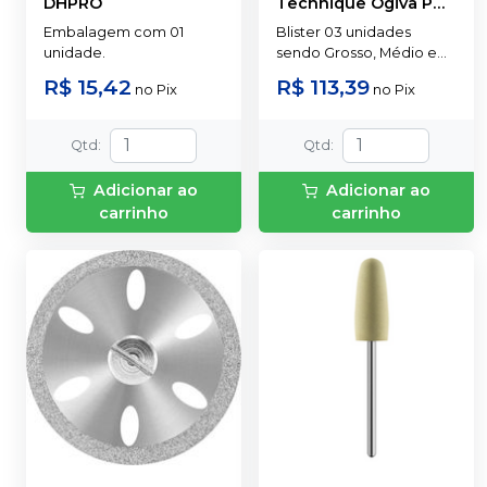
DHPRO
Technique Ogiva PM
-
AMERICAN BURRS
Embalagem com 01
Blister 03 unidades
unidade.
sendo Grosso, Médio e
Fino
R$ 15,42
R$ 113,39
no
Pix
no
Pix
Qtd
:
Qtd
:
Adicionar ao
Adicionar ao
carrinho
carrinho