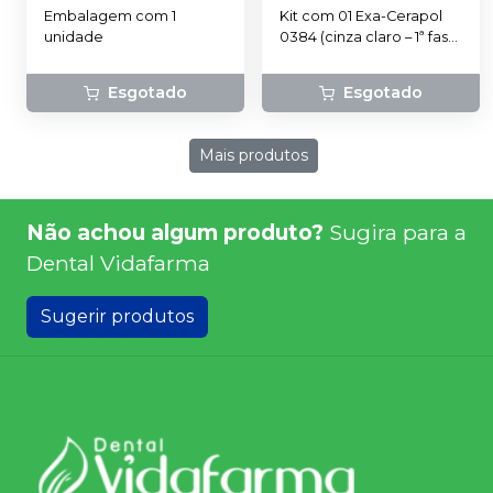
EDENTA
Embalagem com 1
Kit com 01 Exa-Cerapol
unidade
0384 (cinza claro – 1ª fase)
; 01 Exa-Cerapol 0394
(rosa – 2ª fase) ; 01 Cerapol
Esgotado
Esgotado
Super 0374 (cinza escuro
– 3ª fase).
Mais produtos
Não achou algum produto?
Sugira para a
Dental Vidafarma
Sugerir produtos