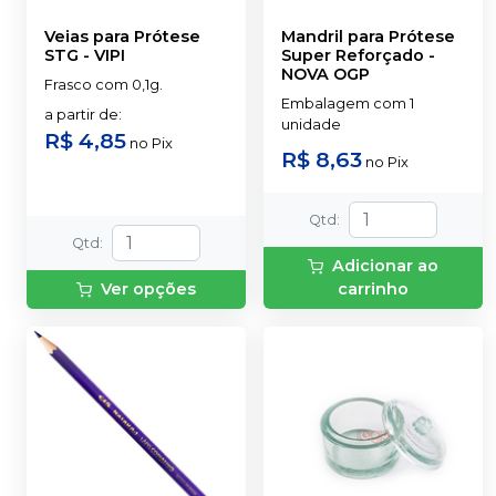
Veias para Prótese
Mandril para Prótese
STG
-
VIPI
Super Reforçado
-
NOVA OGP
Frasco com 0,1g.
Embalagem com 1
a partir de
:
unidade
R$ 4,85
no
Pix
R$ 8,63
no
Pix
Qtd
:
Qtd
:
Adicionar ao
Ver opções
carrinho