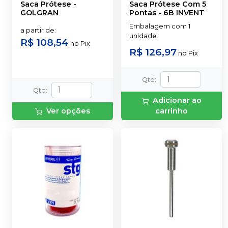
Saca Prótese
-
Saca Prótese Com 5
GOLGRAN
Pontas
-
6B INVENT
Embalagem com 1
a partir de
:
unidade.
R$ 108,54
no
Pix
R$ 126,97
no
Pix
Qtd
:
Qtd
:
Adicionar ao
Ver opções
carrinho