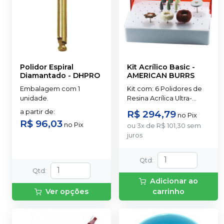
Polidor Espiral
Kit Acrílico Basic
-
Diamantado
-
DHPRO
AMERICAN BURRS
Embalagem com 1
Kit com: 6 Polidores de
unidade.
Resina Acrílica Ultra-
Technique 3 Escovas de
a partir de
:
R$ 294,79
no
Pix
Polimentos 1 Polidor de
R$ 96,03
no
Pix
ou
3
x
de
R$ 101,30
sem
Cerâmica Ultra-Cerapol..
juros
Qtd
:
Qtd
:
Adicionar ao
Ver opções
carrinho