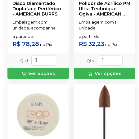
Disco Diamantado
Polidor de Acrílico PM
Duplaface Periférico
Ultra Technique
-
AMERICAN BURRS
Ogiva
-
AMERICAN
BURRS
Embalagem com 1
Embalagem com 1
unidade, acompanha
unidade.
mandril.
a partir de
:
a partir de
:
R$ 78,28
R$ 32,23
no
Pix
no
Pix
Qtd
:
Qtd
:
Ver opções
Ver opções