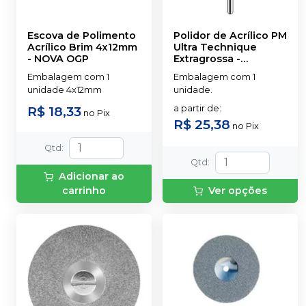
Escova de Polimento
Polidor de Acrílico PM
Acrílico Brim 4x12mm
Ultra Technique
-
NOVA OGP
Extragrossa
-
AMERICAN BURRS
Embalagem com 1
Embalagem com 1
unidade 4x12mm
unidade.
R$ 18,33
a partir de
:
no
Pix
R$ 25,38
no
Pix
Qtd
:
Qtd
:
Adicionar ao
carrinho
Ver opções