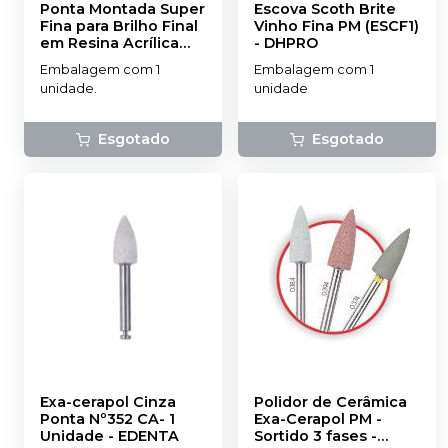
Ponta Montada Super
Escova Scoth Brite
Fina para Brilho Final
Vinho Fina PM (ESCF1)
em Resina Acrílica
-
DHPRO
(PA30)
-
DHPRO
Embalagem com 1
Embalagem com 1
unidade.
unidade
Esgotado
Esgotado
Exa-cerapol Cinza
Polidor de Cerâmica
Ponta Nº352 CA- 1
Exa-Cerapol PM -
Unidade
-
EDENTA
Sortido 3 fases
-