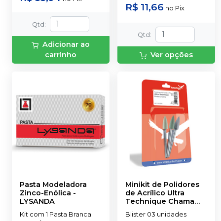
R$ 11,66
no
Pix
Qtd
:
Qtd
:
Adicionar ao
carrinho
Ver opções
Pasta Modeladora
Minikit de Polidores
Zinco-Enólica
-
de Acrílico Ultra
LYSANDA
Technique Chama
PM
-
AMERICAN
Kit com 1 Pasta Branca
Blister 03 unidades
BURRS