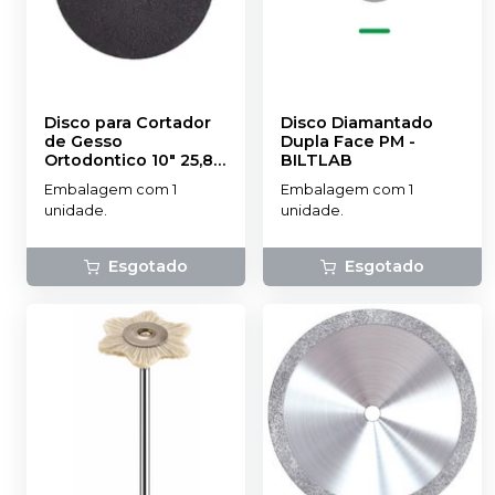
Disco para Cortador
Disco Diamantado
de Gesso
Dupla Face PM
-
Ortodontico 10" 25,8
-
BILTLAB
NOVA OGP
Embalagem com 1
Embalagem com 1
unidade.
unidade.
Esgotado
Esgotado