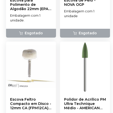
Escova para
Escova de Pelo
-
Polimento de
NOVA OGP
Algodão 22mm (EPA1)
Embalagem com 1
-
DHPRO
Embalagem com 1
unidade
unidade.
Esgotado
Esgotado
Escova Feltro
Polidor de Acrílico PM
Compacto em Disco -
Ultra Technique
12mm CA (FPM12CA)
-
Médio
-
AMERICAN
DHPRO
BURRS