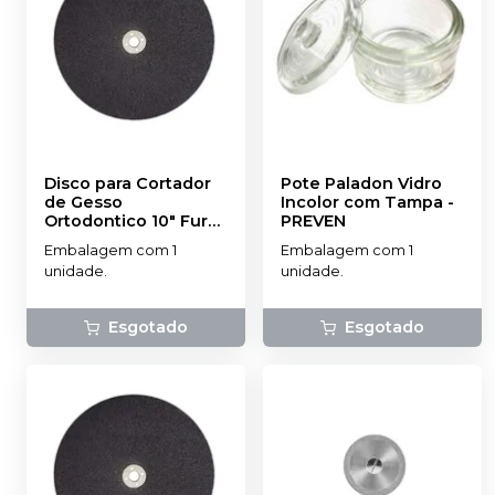
Disco para Cortador
Pote Paladon Vidro
de Gesso
Incolor com Tampa
-
Ortodontico 10" Furo
PREVEN
5/8
-
NOVA OGP
Embalagem com 1
Embalagem com 1
unidade.
unidade.
Esgotado
Esgotado