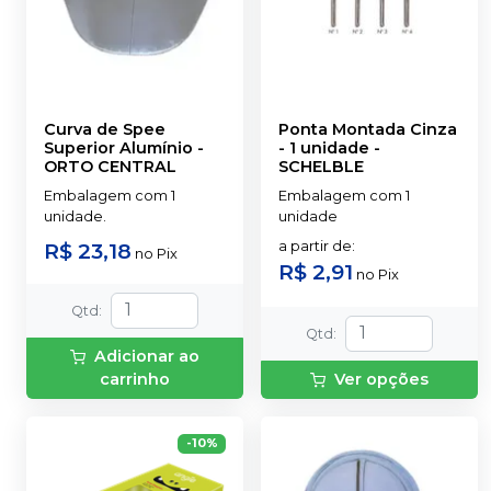
Curva de Spee
Ponta Montada Cinza
Superior Alumínio
-
- 1 unidade
-
ORTO CENTRAL
SCHELBLE
Embalagem com 1
Embalagem com 1
unidade.
unidade
R$ 23,18
a partir de
:
no
Pix
R$ 2,91
no
Pix
Qtd
:
Qtd
:
Adicionar ao
carrinho
Ver opções
-
10
%