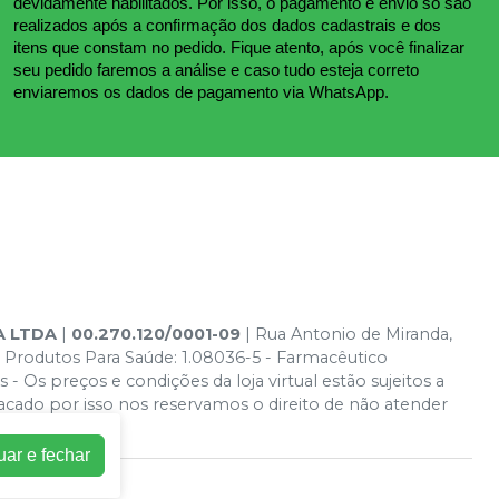
devidamente habilitados. Por isso, o pagamento e envio só são 
realizados após a confirmação dos dados cadastrais e dos 
itens que constam no pedido. Fique atento, após você finalizar 
seu pedido faremos a análise e caso tudo esteja correto 
enviaremos os dados de pagamento via WhatsApp.
A LTDA
|
00.270.120/0001-09
| Rua Antonio de Miranda,
 Produtos Para Saúde: 1.08036-5 - Farmacêutico
- Os preços e condições da loja virtual estão sujeitos a
acado por isso nos reservamos o direito de não atender
uar e fechar