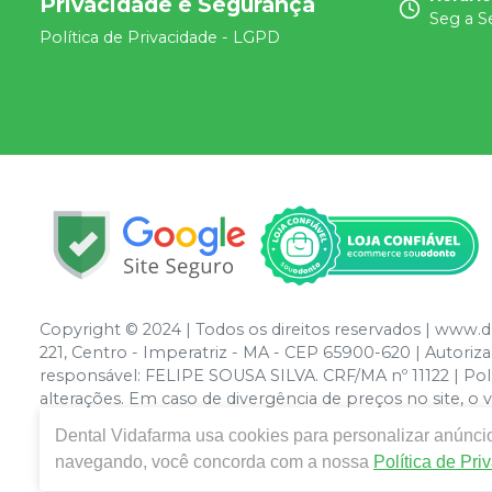
Privacidade e Segurança
Seg a S
Política de Privacidade - LGPD
Copyright © 2024 | Todos os direitos reservados | www.
221, Centro - Imperatriz - MA - CEP 65900-620 | Autor
responsável: FELIPE SOUSA SILVA. CRF/MA nº 11122 | Polít
alterações. Em caso de divergência de preços no site, o
compras de grandes volumes pelo site.
Dental Vidafarma
usa cookies para personalizar anúncio
navegando, você concorda com a nossa
Política de Pri