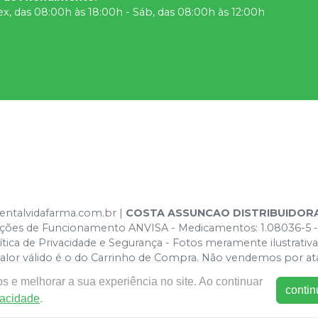
ex, das 08:00h às 18:00h - Sáb, das 08:00h às 12:00h
dentalvidafarma.com.br |
COSTA ASSUNCAO DISTRIBUIDOR
izações de Funcionamento ANVISA - Medicamentos: 1.08036-5 -
ica de Privacidade e Segurança - Fotos meramente ilustrativas 
 valor válido é o do Carrinho de Compra. Não vendemos por at
s e melhorar a sua experiência no site. Ao continuar
contin
vacidade
.
E-commerce produzido por
Sou Odonto Ecommerce
.