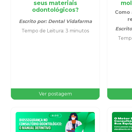
seus materiais
mol
odontológicos?
Como a
r
Escrito por:
Dental Vidafarma
Escrit
Tempo de Leitura
:
3 minutos
Tempo
Ver postagem