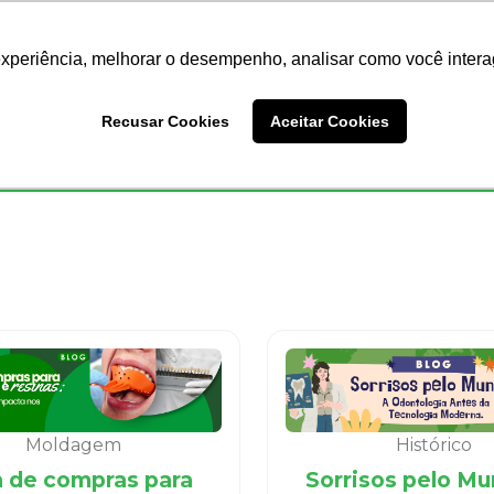
Nossas Lojas
Redes Sociais
experiência, melhorar o desempenho, analisar como você intera
Busc
Recusar Cookies
Aceitar Cookies
Endodontia
Ortodontia
Prótese
Equipamentos
Moldagem
Histórico
a de compras para
Sorrisos pelo Mu