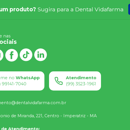
um produto?
Sugira para a
Dental Vidafarma
 nas
ociais
ame no
WhatsApp
Atendimento
) 99141-7040
(99) 3523-1961
mento@dentalvidafarma.com.br
onio de Miranda, 221, Centro - Imperatriz - MA
o de Atendimento
: