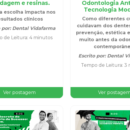
dagem e resinas.
Odontologia An
Tecnologia Mo
 escolha impacta nos
Como diferentes c
esultados clínicos
cuidavam dos dentes
o por:
Dental Vidafarma
prevenção, estética e
 de Leitura
:
4 minutos
muito antes da odo
contemporâne
Escrito por:
Dental V
Tempo de Leitura
:
3 
Ver postagem
Ver postage