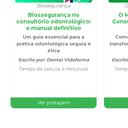
Biossegurança
G
Biossegurança no
O M
consultório odontológico:
Consu
o manual definitivo
Um guia essencial para a
Como
prática odontológica segura e
transf
ética
Escrito por:
Dental Vidafarma
Escrit
Tempo de Leitura
:
4 minutuos
Tempo
Ver postagem