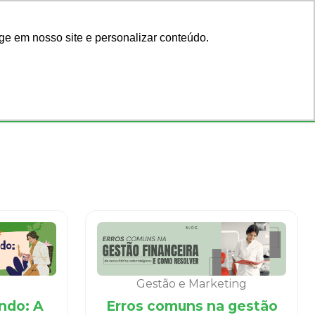
Acadêmicos
Blog
ge em nosso site e personalizar conteúdo.
Faça seu login
ar por código
ou cadastre-se
Consultórios
Ofertas
Gestão e Marketing
ndo: A
Erros comuns na gestão