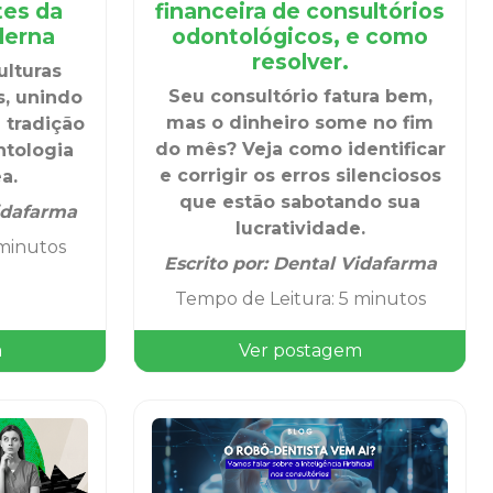
tes da
financeira de consultórios
derna
odontológicos, e como
resolver.
ulturas
Seu consultório fatura bem,
, unindo
mas o dinheiro some no fim
 tradição
do mês? Veja como identificar
ntologia
e corrigir os erros silenciosos
a.
que estão sabotando sua
idafarma
lucratividade.
minutos
Escrito por:
Dental Vidafarma
Tempo de Leitura
:
5 minutos
m
Ver postagem