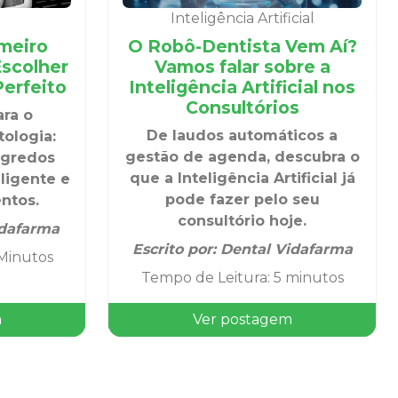
Inteligência Artificial
meiro
O Robô-Dentista Vem Aí?
scolher
Vamos falar sobre a
erfeito
Inteligência Artificial nos
Consultórios
ara o
De laudos automáticos a
ologia:
gestão de agenda, descubra o
egredos
que a Inteligência Artificial já
ligente e
pode fazer pelo seu
ntos.
consultório hoje.
dafarma
Escrito por:
Dental Vidafarma
Minutos
Tempo de Leitura
:
5 minutos
m
Ver postagem