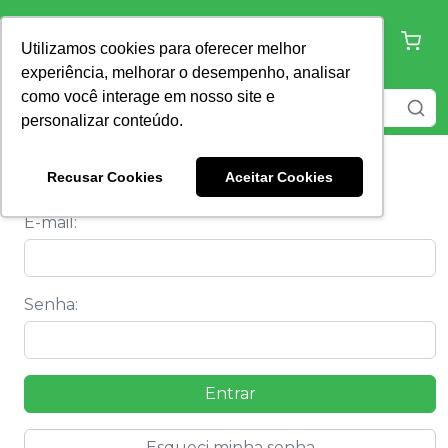
Utilizamos cookies para oferecer melhor
experiência, melhorar o desempenho, analisar
como você interage em nosso site e
personalizar conteúdo.
Já tenho cadastro
Recusar Cookies
Aceitar Cookies
E-mail
:
Senha
:
Entrar
Esqueci minha senha