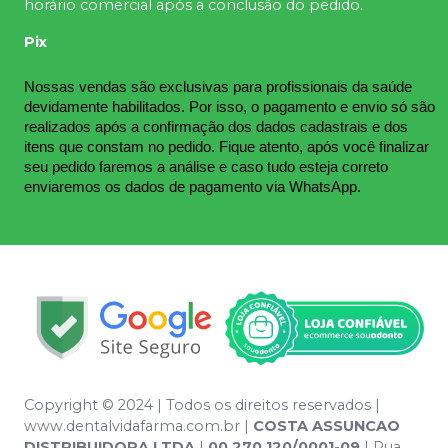
horário comercial após a conclusão do pedido.
Pix
Nossas vendas são exclusivas para profissionais da saúde 
devidamente habilitados. Por isso, o pagamento e envio só são 
realizados após a confirmação dos dados cadastrais e dos 
itens que constam no pedido. Fique atento, após você finalizar 
seu pedido faremos a análise e caso tudo esteja correto 
enviaremos os dados de pagamento via WhatsApp.
Copyright © 2024 | Todos os direitos reservados |
www.dentalvidafarma.com.br |
COSTA ASSUNCAO
DISTRIBUIDORA LTDA
|
00.270.120/0001-09
| Rua