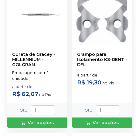
Cureta de Gracey
-
Grampo para
MILLENNIUM -
Isolamento KS-DENT
-
GOLGRAN
DFL
Embalagem com 1
a partir de
:
unidade
R$ 19,30
no
Pix
a partir de
:
R$ 62,07
no
Pix
Qtd
:
Qtd
:
Ver opções
Ver opções