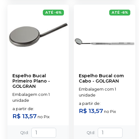
ATÉ
-
6
%
ATÉ
-
6
%
Espelho Bucal
Espelho Bucal com
Primeiro Plano
-
Cabo
-
GOLGRAN
GOLGRAN
Embalagem com 1
Embalagem com 1
unidade
unidade
a partir de
:
a partir de
:
R$ 13,57
no
Pix
R$ 13,57
no
Pix
Qtd
:
Qtd
: