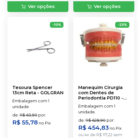
Ver opções
Ver opções
-
10
%
-
25
%
Tesoura Spencer
Manequim Cirurgia
13cm Reta
-
GOLGRAN
com Dentes de
Periodontia PD110
-
Embalagem com 1
PRONEW
Embalagem com 1
unidade.
unidade.
de
:
R$ 63,90
por
:
de
:
R$ 628,90
por
:
R$ 55,78
no
Pix
R$ 454,83
no
Pix
ou
4
x
de
R$ 117,22
sem