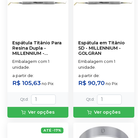
Espátula Titânio Para
Espátula em Titânio
Resina Dupla
-
SD
-
MILLENNIUM -
MILLENNIUM -
GOLGRAN
GOLGRAN
Embalagem com 1
Embalagem com 1
unidade.
unidade.
a partir de
:
a partir de
:
R$ 105,63
R$ 90,70
no
Pix
no
Pix
Qtd
:
Qtd
:
Ver opções
Ver opções
ATÉ
-
17
%