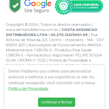
Copyright © 2024 | Todos os direitos reservados |
www.dentalvidafarma.com.br |
COSTA ASSUNCAO
DISTRIBUIDORA LTDA
|
00.270.120/0001-09
| Rua
Antonio de Miranda, 221, Centro - Imperatriz - MA - CEP
65900-620 | Autorizações de Funcionamento ANVISA -
Medicamentos: 1.08036-5 - Produtos Para Saúde:
1.08036-5 - Farmacêutico responsável: FELIPE SOUSA
SILVA. CRF/MA nº 11122 | Política de Privacidade e
Segurança - Fotos meramente ilustrativas - Os preços e
condições da loja virtual estão sujeitos a alterações. Em
Dental Vidafarma
usa cookies para personalizar
caso de divergência de preços no site, o valor válido é o
anúncios e melhorar a sua experiência no site. Ao
do Carrinho de Compra. Não vendemos por atacado
continuar navegando, você concorda com a nossa
por isso nos reservamos o direito de não atender
Política de Privacidade
.
compras de grandes volumes pelo site.
continuar e fechar
E-commerce produzido por
Sou Odonto Ecommerce
.