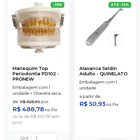
-
19
%
ATÉ
-
12
%
Manequim Top
Alavanca Seldin
Periodontia PD102
-
Adulto
-
QUINELATO
PRONEW
Embalagem com 1
Embalagem com 1
unidade.
unidade + Chaveta saca
a partir de
:
dentes.
de
:
R$ 628,90
por
:
R$ 50,93
no
Pix
R$ 488,78
no
Pix
ou
5
x
de
R$ 100,78
sem
juros
Qtd
: