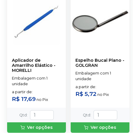
Aplicador de
Espelho Bucal Plano
-
Amarrilho Elástico
-
GOLGRAN
MORELLI
Embalagem com 1
Embalagem com 1
unidade
unidade
a partir de
:
a partir de
:
R$ 5,72
no
Pix
R$ 17,69
no
Pix
Qtd
:
Qtd
:
Ver opções
Ver opções