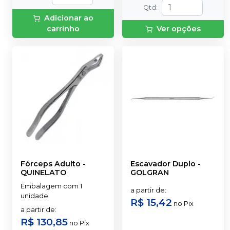
Qtd
:
Adicionar ao
carrinho
Ver opções
Fórceps Adulto
-
Escavador Duplo
-
QUINELATO
GOLGRAN
Embalagem com 1
a partir de
:
unidade.
R$ 15,42
no
Pix
a partir de
:
R$ 130,85
no
Pix