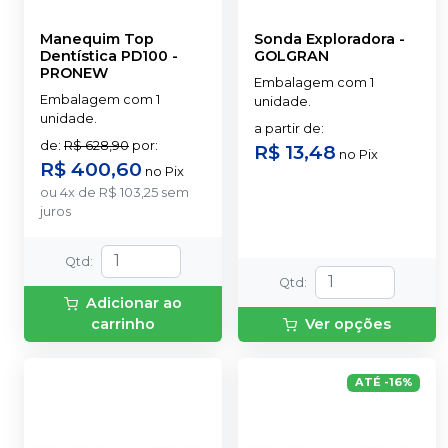
Manequim Top
Sonda Exploradora
-
Dentística PD100
-
GOLGRAN
PRONEW
Embalagem com 1
Embalagem com 1
unidade.
unidade.
a partir de
:
de
:
R$ 628,90
por
:
R$ 13,48
no
Pix
R$ 400,60
no
Pix
ou
4
x
de
R$ 103,25
sem
juros
Qtd
:
Qtd
:
Adicionar ao
carrinho
Ver opções
ATÉ
-
16
%