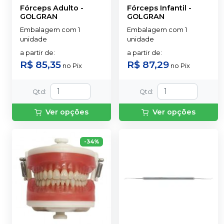
Fórceps Adulto
-
Fórceps Infantil
-
GOLGRAN
GOLGRAN
Embalagem com 1
Embalagem com 1
unidade
unidade
a partir de
:
a partir de
:
R$ 85,35
R$ 87,29
no
Pix
no
Pix
Qtd
:
Qtd
:
Ver opções
Ver opções
-
34
%