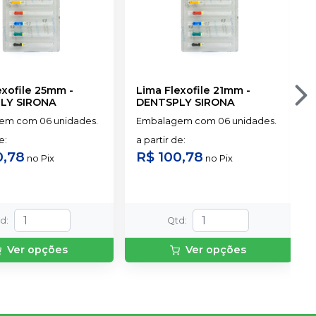
exofile 25mm
-
Lima Flexofile 21mm
-
LY SIRONA
DENTSPLY SIRONA
em com 06 unidades.
Embalagem com 06 unidades.
de
:
a partir de
:
0,78
R$ 100,78
no
Pix
no
Pix
td
:
Qtd
:
Ver opções
Ver opções