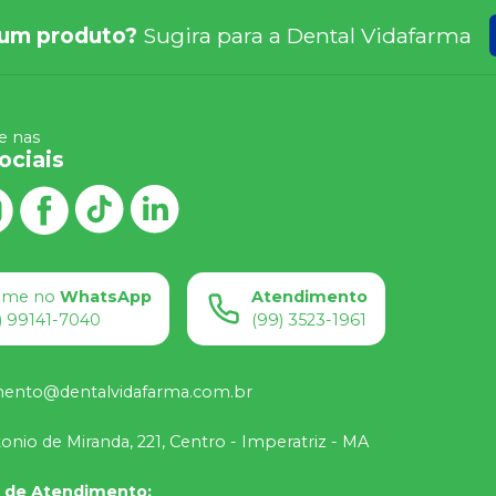
um produto?
Sugira para a
Dental Vidafarma
 nas
ociais
ame no
WhatsApp
Atendimento
) 99141-7040
(99) 3523-1961
mento@dentalvidafarma.com.br
onio de Miranda, 221, Centro - Imperatriz - MA
o de Atendimento
: