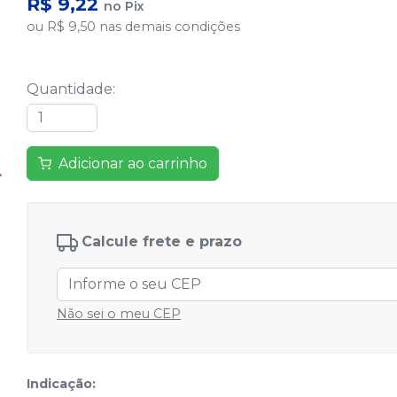
R$ 9,22
no
Pix
ou
R$ 9,50
nas demais condições
Quantidade
:
Adicionar ao carrinho
Calcule frete e prazo
Não sei o meu CEP
Indicação: