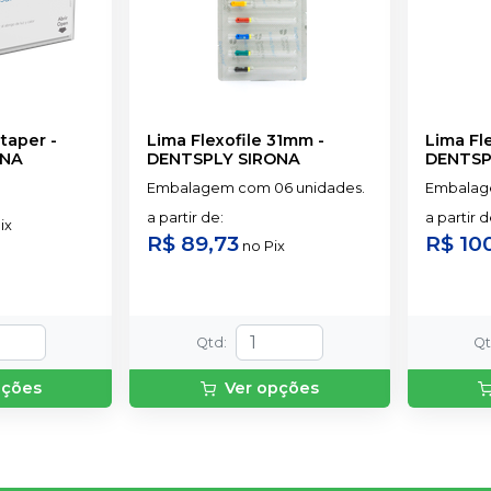
taper
-
Lima Flexofile 31mm
-
Lima Fl
ONA
DENTSPLY SIRONA
DENTSP
Embalagem com 06 unidades.
Embalag
a partir de
:
a partir 
ix
R$ 89,73
R$ 10
no
Pix
Qtd
:
Q
pções
Ver opções