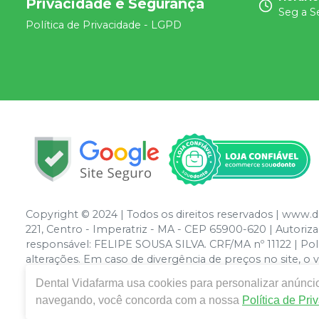
Privacidade e Segurança
Seg a S
Política de Privacidade - LGPD
Copyright © 2024 | Todos os direitos reservados | www.
221, Centro - Imperatriz - MA - CEP 65900-620 | Autor
responsável: FELIPE SOUSA SILVA. CRF/MA nº 11122 | Polít
alterações. Em caso de divergência de preços no site, o
compras de grandes volumes pelo site.
Dental Vidafarma
usa cookies para personalizar anúncio
navegando, você concorda com a nossa
Política de Pri