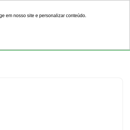
Acadêmicos
Blog
ge em nosso site e personalizar conteúdo.
Faça seu login
ar por código
ou cadastre-se
Consultórios
Ofertas