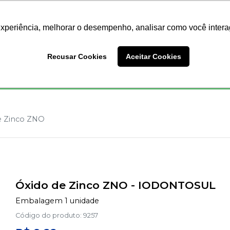
Nossas Lojas
Redes Sociais
experiência, melhorar o desempenho, analisar como você intera
Busc
Recusar Cookies
Aceitar Cookies
Endodontia
Ortodontia
Prótese
Equipamentos
e Zinco ZNO
Óxido de Zinco ZNO
-
IODONTOSUL
Embalagem 1 unidade
Código do produto
:
9257