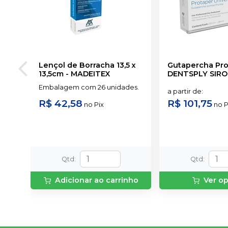
Lençol de Borracha 13,5 x
Gutapercha Pro
13,5cm
-
MADEITEX
DENTSPLY SIR
Embalagem com 26 unidades.
a partir de
:
R$ 42,58
R$ 101,75
no
Pix
no
P
Qtd
:
Qtd
:
Adicionar ao carrinho
Ver o