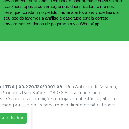
devidamente habilitados. Por isso, o pagamento e envio só são 
realizados após a confirmação dos dados cadastrais e dos 
itens que constam no pedido. Fique atento, após você finalizar 
seu pedido faremos a análise e caso tudo esteja correto 
enviaremos os dados de pagamento via WhatsApp.
A LTDA
|
00.270.120/0001-09
| Rua Antonio de Miranda,
 Produtos Para Saúde: 1.08036-5 - Farmacêutico
- Os preços e condições da loja virtual estão sujeitos a
acado por isso nos reservamos o direito de não atender
uar e fechar