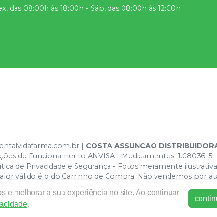
ex, das 08:00h às 18:00h - Sáb, das 08:00h às 12:00h
dentalvidafarma.com.br |
COSTA ASSUNCAO DISTRIBUIDOR
izações de Funcionamento ANVISA - Medicamentos: 1.08036-5 -
ica de Privacidade e Segurança - Fotos meramente ilustrativas 
 valor válido é o do Carrinho de Compra. Não vendemos por at
s e melhorar a sua experiência no site. Ao continuar
contin
vacidade
.
E-commerce produzido por
Sou Odonto Ecommerce
.