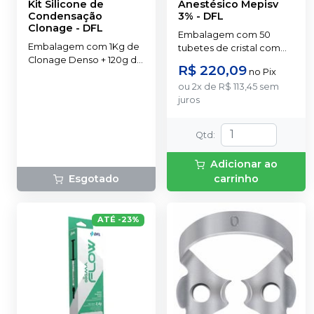
Kit Silicone de
Anestésico Mepisv
Condensação
3%
-
DFL
Clonage
-
DFL
Embalagem com 50
Embalagem com 1Kg de
tubetes de cristal com
Clonage Denso + 120g de
1,8ml cada. Cloridrato
R$ 220,09
no
Pix
Clonage Fluido + 50g de
Mepivacaína sem vaso
Clonage Catalisador.
ou
2
x
de
R$ 113,45
sem
(Tubete de Vidro).
juros
Qtd
:
Adicionar ao
Esgotado
carrinho
ATÉ
-
23
%