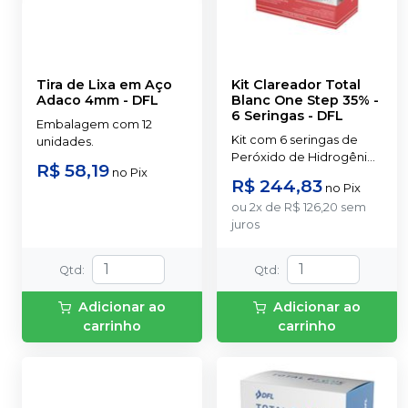
Tira de Lixa em Aço
Kit Clareador Total
Adaco 4mm
-
DFL
Blanc One Step 35% -
6 Seringas
-
DFL
Embalagem com 12
Kit com 6 seringas de
unidades.
Peróxido de Hidrogênio
R$ 58,19
no
Pix
35%; 6 seringas de
R$ 244,83
no
Pix
Espessante; 1 seringa de
ou
2
x
de
R$ 126,20
sem
Total Blanc Protetor
juros
Gengival; 1 frasco de Total
Blanc Neutralizante; 6
pontas aplicadoras
Qtd
:
Qtd
:
transparentes (para o gel
clareador); 6 conectores;
Adicionar ao
Adicionar ao
1 ponta aplicadora preta
carrinho
carrinho
(para o protetor
gengival).