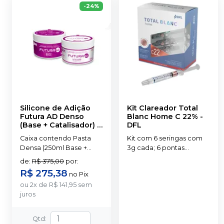
-
24
%
Silicone de Adição
Kit Clareador Total
Futura AD Denso
Blanc Home C 22%
-
(Base + Catalisador)
-
DFL
DFL
Caixa contendo Pasta
Kit com 6 seringas com
Densa (250ml Base +
3g cada; 6 pontas
250ml Catalisador).
aplicadoras
de
:
R$ 375,00
por
:
transparentes; 2 placas
R$ 275,38
no
Pix
para confecção de
ou
2
x
de
R$ 141,95
sem
moldeiras; 1 porta-
juros
moldeira; 1 manual do
paciente.
Qtd
: