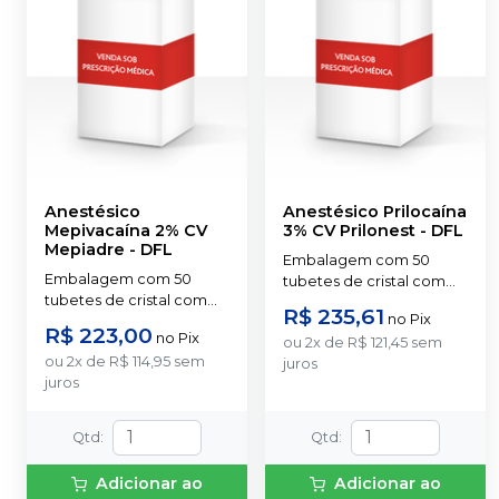
Anestésico
Anestésico Prilocaína
Mepivacaína 2% CV
3% CV Prilonest
-
DFL
Mepiadre
-
DFL
Embalagem com 50
Embalagem com 50
tubetes de cristal com
tubetes de cristal com
1,8ml cada. Cloridrato de
R$ 235,61
no
Pix
1,8ml cada. Cloridrato de
Prilocaína com
R$ 223,00
no
Pix
Mepivacaína com
ou
2
x
de
R$ 121,45
sem
Felipressina (Tubete de
ou
2
x
de
R$ 114,95
sem
Epinefrina (Tubete de
juros
Vidro).
juros
Vidro).
Qtd
:
Qtd
:
Adicionar ao
Adicionar ao