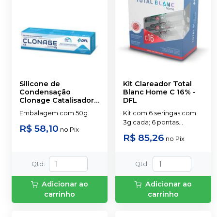
Silicone de
Kit Clareador Total
Condensação
Blanc Home C 16%
-
Clonage Catalisador
-
DFL
DFL
Embalagem com 50g.
Kit com 6 seringas com
3g cada; 6 pontas
R$ 58,10
no
Pix
aplicadoras
R$ 85,26
no
Pix
transparentes; 2 placas
para confecção de
moldeiras; 1 porta-
Qtd
:
Qtd
:
moldeira; 1 manual do
paciente
Adicionar ao
Adicionar ao
carrinho
carrinho