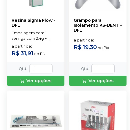
Resina Sigma Flow
-
Grampo para
DFL
Isolamento KS-DENT
-
DFL
Embalagem com 1
seringa com 2,4g +
a partir de
:
pontas aplicadoras.
R$ 19,30
a partir de
:
no
Pix
R$ 31,91
no
Pix
Qtd
:
Qtd
:
Ver opções
Ver opções