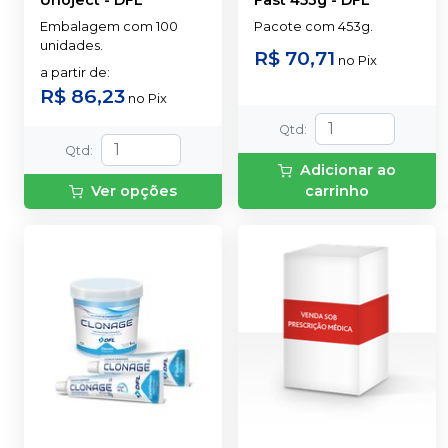
Embalagem com 100
Pacote com 453g.
unidades.
R$ 70,71
no
Pix
a partir de
:
R$ 86,23
no
Pix
Qtd
:
Qtd
:
Adicionar ao
Ver opções
carrinho