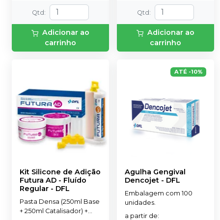
Vidro).
Qtd
:
Qtd
:
Adicionar ao
Adicionar ao
carrinho
carrinho
ATÉ
-
10
%
Kit Silicone de Adição
Agulha Gengival
Futura AD - Fluído
Dencojet
-
DFL
Regular
-
DFL
Embalagem com 100
Pasta Densa (250ml Base
unidades.
+ 250ml Catalisador) +
a partir de
: