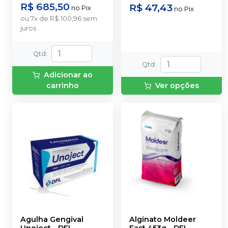
Cartucho de automistura
R$ 685,50
R$ 47,43
no
Pix
no
Pix
de Pasta Fluida Regular
ou
7
x
de
R$ 100,96
sem
com 50ml + 6 pontas
juros
misturadoras + 6 pontas
intraorais
Qtd
:
Qtd
:
Adicionar ao
carrinho
Ver opções
Agulha Gengival
Alginato Moldeer
Unoject
-
DFL
Fast 453g
-
DFL