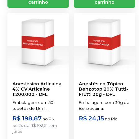
carrinho
carrinho
Anestésico Articaína
Anestésico Tópico
4% CV Articaíne
Benzotop 20% Tutti-
1:200.000
-
DFL
Frutti 30g
-
DFL
Embalagem com 50
Embalagem com 30g de
tubetes de 1,8ml,
Benzocaína.
acondicionados em
R$ 198,87
R$ 24,15
no
Pix
no
Pix
blisters lacrados com 10
ou
2
x
de
R$ 102,51
sem
tubetes cada. Cloridrato
juros
de Articaína com
Epinefrina (Tubete de