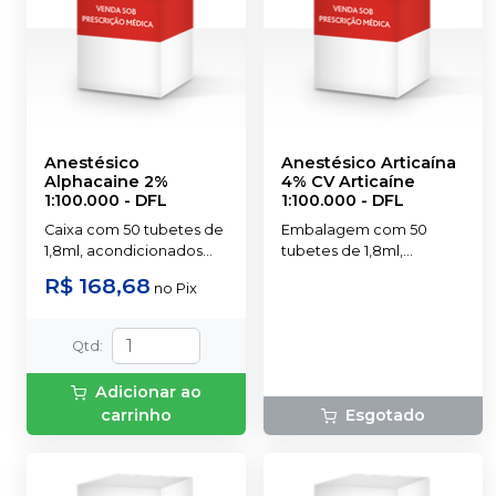
Anestésico
Anestésico Articaína
Alphacaine 2%
4% CV Articaíne
1:100.000
-
DFL
1:100.000
-
DFL
Caixa com 50 tubetes de
Embalagem com 50
1,8ml, acondicionados
tubetes de 1,8ml,
em blisters lacrados com
acondicionados em
R$ 168,68
no
Pix
10 tubetes cada.
blisters lacrados com 10
tubetes cada. Cloridrato
de Articaína com
Qtd
:
Epinefrina (Tubete de
Vidro).
Adicionar ao
carrinho
Esgotado