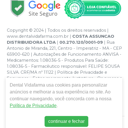
Copyright © 2024 | Todos os direitos reservados |
www.dentalvidafarma.com.br |
COSTA ASSUNCAO
DISTRIBUIDORA LTDA
|
00.270.120/0001-09
| Rua
Antonio de Miranda, 221, Centro - Imperatriz - MA - CEP
65900-620 | Autorizações de Funcionamento ANVISA -
Medicamentos: 1.08036-5 - Produtos Para Saúde:
1.08036-5 - Farmacêutico responsável: FELIPE SOUSA
SILVA. CRF/MA nº 11122 | Política de Privacidade e
Segurança - Fotos meramente ilustrativas - Os preços e
condições da loja virtual estão sujeitos a alterações. Em
Dental Vidafarma
usa cookies para personalizar
caso de divergência de preços no site, o valor válido é o
anúncios e melhorar a sua experiência no site. Ao
do Carrinho de Compra. Não vendemos por atacado
continuar navegando, você concorda com a nossa
por isso nos reservamos o direito de não atender
Política de Privacidade
.
compras de grandes volumes pelo site.
continuar e fechar
E-commerce produzido por
Sou Odonto Ecommerce
.