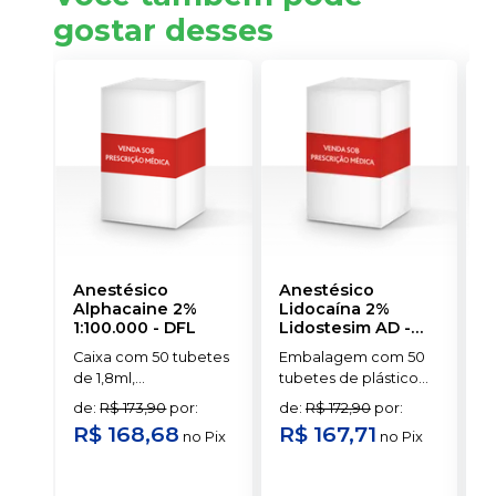
gostar desses
Anestésico
Anestésico
A
Alphacaine 2%
Lidocaína 2%
M
1:100.000
-
DFL
Lidostesim AD
-
M
DLA
Caixa com 50 tubetes
Embalagem com 50
E
de 1,8ml,
tubetes de plástico
t
acondicionados em
com 1,8ml cada.
1
de
:
R$ 173,90
por
:
de
:
R$ 172,90
por
:
d
blisters lacrados com
Cloridrato de
d
R$ 168,68
R$ 167,71
no
Pix
no
Pix
10 tubetes cada.
Lidocaína com
v
o
Hemitartarato de
*
s
epinefrina.
a