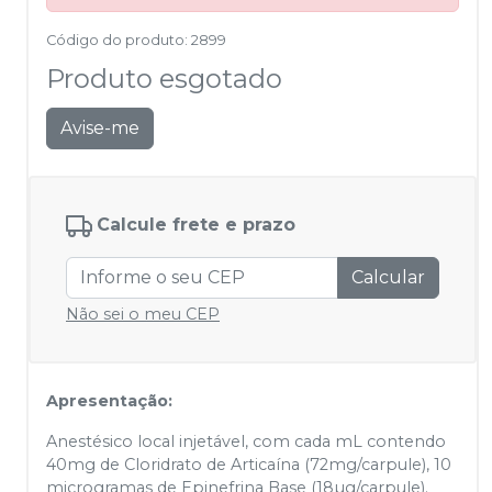
Código do produto
:
2899
Produto esgotado
Avise-me
Calcule frete e prazo
Calcular
Não sei o meu CEP
Apresentação:
Anestésico local injetável, com cada mL contendo
40mg de Cloridrato de Articaína (72mg/carpule), 10
microgramas de Epinefrina Base (18µg/carpule).