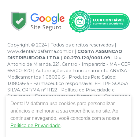
Copyright © 2024 | Todos os direitos reservados |
www.dentalvidafarma.com.br |
COSTA ASSUNCAO
DISTRIBUIDORA LTDA
|
00.270.120/0001-09
| Rua
Antonio de Miranda, 221, Centro - Imperatriz - MA - CEP
65900-620 | Autorizações de Funcionamento ANVISA -
Medicamentos: 1.08036-5 - Produtos Para Saúde:
1.08036-5 - Farmacêutico responsável: FELIPE SOUSA
SILVA. CRF/MA nº 11122 | Política de Privacidade e
Segurança - Fotos meramente ilustrativas - Os preços e
condições da loja virtual estão sujeitos a alterações. Em
Dental Vidafarma
usa cookies para personalizar
caso de divergência de preços no site, o valor válido é o
anúncios e melhorar a sua experiência no site. Ao
do Carrinho de Compra. Não vendemos por atacado
continuar navegando, você concorda com a nossa
por isso nos reservamos o direito de não atender
Política de Privacidade
.
compras de grandes volumes pelo site.