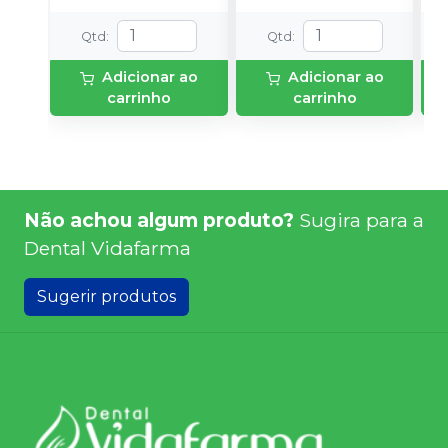
a
Qtd
:
Qtd
:
Adicionar ao
Adicionar ao
carrinho
carrinho
Não achou algum produto?
Sugira para a
Dental Vidafarma
Sugerir produtos