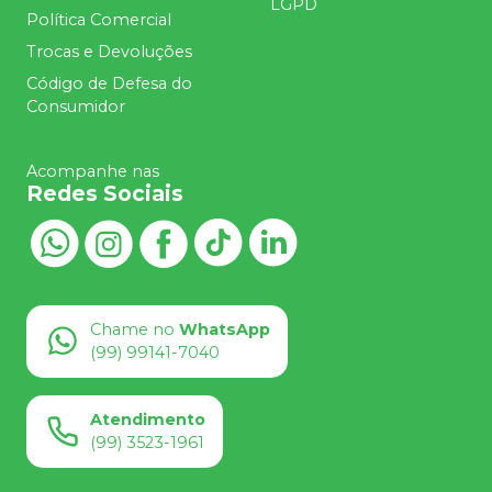
LGPD
Política Comercial
Trocas e Devoluções
Código de Defesa do
Consumidor
Acompanhe nas
Redes Sociais
Chame no
WhatsApp
(99) 99141-7040
Atendimento
(99) 3523-1961