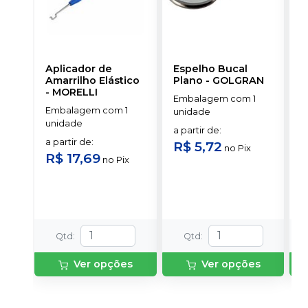
Aplicador de
Espelho Bucal
E
Amarrilho Elástico
Plano
-
GOLGRAN
P
-
MORELLI
Embalagem com 1
Embalagem com 1
E
unidade
unidade
u
a partir de
:
a partir de
:
a
R$ 5,72
no
Pix
R$ 17,69
R
no
Pix
Qtd
:
Qtd
:
Ver opções
Ver opções