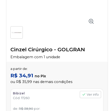
Cinzel Cirúrgico
-
GOLGRAN
Embalagem com 1 unidade
a partir de:
R$ 34,91
no
Pix
ou
R$ 35,99
nas demais condições
Bibizel
Ver info
Cód.
17260
de
:
R$ 38,90
por
: