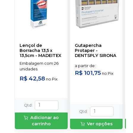
Lençol de
Gutapercha
L
Borracha 13,5 x
Protaper
-
13,5cm
-
MADEITEX
DENTSPLY SIRONA
S
Embalagem com 26
E
a partir de
:
unidades.
u
R$ 101,75
no
Pix
R$ 42,58
a
no
Pix
R
Qtd
:
Qtd
:
Adicionar ao
carrinho
Ver opções