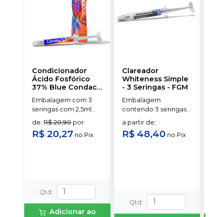
Condicionador
Clareador
R
Ácido Fosfórico
Whiteness Simple
X
37% Blue Condac
-
- 3 Seringas
-
FGM
E
FGM
Embalagem com 3
Embalagem
s
seringas com 2,5ml
contendo 3 seringas
a
cada uma e 3
com 3g de gel cada
de
:
R$ 20,90
por
:
a partir de
:
ponteiras para
uma.
R$ 20,27
R$ 48,40
no
Pix
no
Pix
aplicação.
o
s
Qtd
:
Qtd
:
Adicionar ao