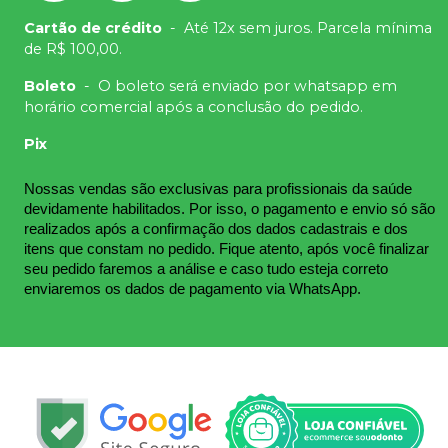
Cartão de crédito
-
Até 12x sem juros. Parcela mínima
de R$ 100,00.
Boleto
-
O boleto será enviado por whatsapp em
horário comercial após a conclusão do pedido.
Pix
Nossas vendas são exclusivas para profissionais da saúde 
devidamente habilitados. Por isso, o pagamento e envio só são 
realizados após a confirmação dos dados cadastrais e dos 
itens que constam no pedido. Fique atento, após você finalizar 
seu pedido faremos a análise e caso tudo esteja correto 
enviaremos os dados de pagamento via WhatsApp.