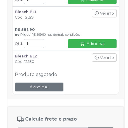
Bleach BL1
Ver info
Cód.
12529
R$ 581,90
no
Pix
ou
R$ 599,90
nas demais condições
Adicionar
Qtd
:
Bleach BL2
Ver info
Cód.
12530
Produto esgotado
Avise-me
Calcule frete e prazo