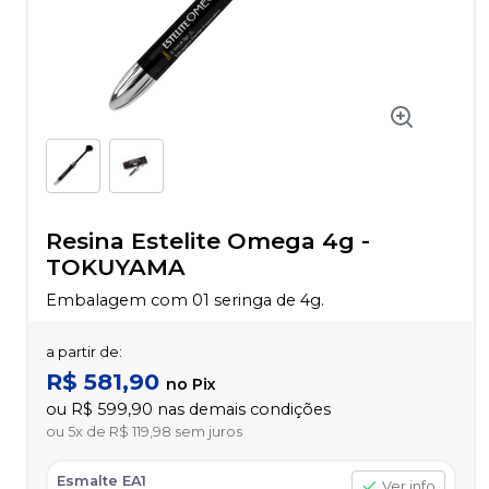
Resina Estelite Omega 4g
-
TOKUYAMA
Embalagem com 01 seringa de 4g.
a partir de:
R$ 581,90
no
Pix
ou
R$ 599,90
nas demais condições
ou
5
x
de
R$ 119,98
sem juros
Esmalte EA1
Ver info