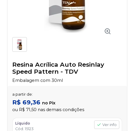
Resina Acrílica Auto Resinlay
Speed Pattern
-
TDV
Embalagem com 30ml
a partir de:
R$ 69,36
no
Pix
ou
R$ 71,50
nas demais condições
Líquido
Ver info
Cód.
15123