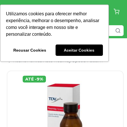
Utilizamos cookies para oferecer melhor
experiência, melhorar o desempenho, analisar
como você interage em nosso site e
personalizar conteúdo.
Recusar Cookies
Aceitar Cookies
Home
Prótese Laboratorial
Resina Acrílica
Resina Acrílica Auto Resinlay Speed Pattern
ATÉ
-
9
%