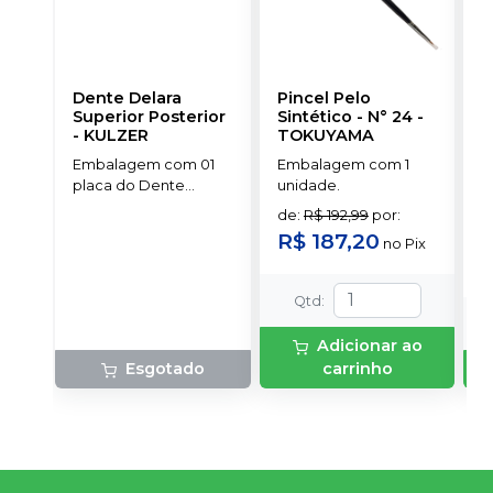
Dente Delara
Pincel Pelo
D
Superior Posterior
Sintético - N° 24
-
P
-
KULZER
TOKUYAMA
S
Embalagem com 01
Embalagem com 1
E
placa do Dente
unidade.
d
Delara Kulzer.
s
de
:
R$ 192,99
por
:
a
R$ 187,20
R
no
Pix
Qtd
:
Adicionar ao
Esgotado
carrinho