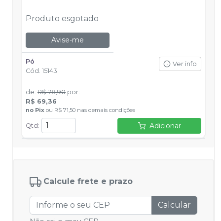
Produto esgotado
Avise-me
Pó
Ver info
Cód.
15143
de
:
R$ 78,90
por
:
R$ 69,36
no
Pix
ou
R$ 71,50
nas demais condições
Adicionar
Qtd
:
Calcule frete e prazo
Calcular