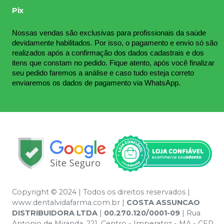
Pix
Nossas vendas são exclusivas para profissionais da saúde 
devidamente habilitados. Por isso, o pagamento e envio só são 
realizados após a confirmação dos dados cadastrais e dos 
itens que constam no pedido. Fique atento, após você finalizar 
seu pedido faremos a análise e caso tudo esteja correto 
enviaremos os dados de pagamento via WhatsApp.
Copyright © 2024 | Todos os direitos reservados |
www.dentalvidafarma.com.br |
COSTA ASSUNCAO
DISTRIBUIDORA LTDA
|
00.270.120/0001-09
| Rua
Antonio de Miranda, 221, Centro - Imperatriz - MA - CEP