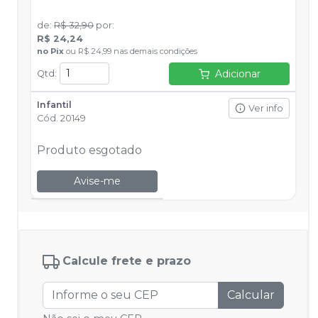
de
:
R$ 32,90
por
:
R$ 24,24
no
Pix
ou
R$ 24,99
nas demais condições
Adicionar
Qtd
:
Infantil
Ver info
Cód.
20149
Produto esgotado
Avise-me
Calcule frete e prazo
Calcular