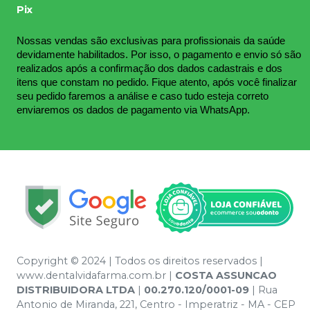
Pix
Nossas vendas são exclusivas para profissionais da saúde 
devidamente habilitados. Por isso, o pagamento e envio só são 
realizados após a confirmação dos dados cadastrais e dos 
itens que constam no pedido. Fique atento, após você finalizar 
seu pedido faremos a análise e caso tudo esteja correto 
enviaremos os dados de pagamento via WhatsApp.
Copyright © 2024 | Todos os direitos reservados |
www.dentalvidafarma.com.br |
COSTA ASSUNCAO
DISTRIBUIDORA LTDA
|
00.270.120/0001-09
| Rua
Antonio de Miranda, 221, Centro - Imperatriz - MA - CEP