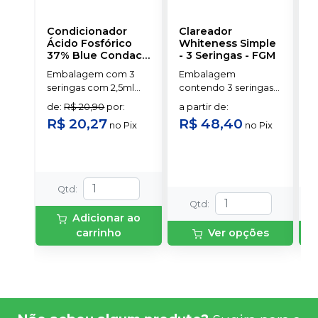
Condicionador
Clareador
R
Ácido Fosfórico
Whiteness Simple
X
37% Blue Condac
-
- 3 Seringas
-
FGM
E
FGM
Embalagem com 3
Embalagem
s
seringas com 2,5ml
contendo 3 seringas
a
cada uma e 3
com 3g de gel cada
de
:
R$ 20,90
por
:
a partir de
:
ponteiras para
uma.
R$ 20,27
R$ 48,40
no
Pix
no
Pix
aplicação.
o
s
Qtd
:
Qtd
:
Adicionar ao
carrinho
Ver opções