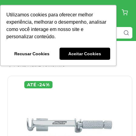
Utilizamos cookies para oferecer melhor
experiência, melhorar o desempenho, analisar
como você interage em nosso site e
personalizar conteúdo.
Recusar Cookies
Aceitar Cookies
Home
Dentística e Estética
Porta Matriz
Porta Matriz Tofflemire
ATÉ
-
24
%