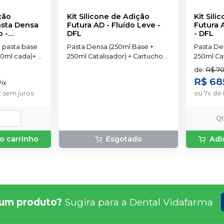
ção
Kit Silicone de Adição
Kit Sili
asta Densa
Futura AD - Fluído Leve
-
Futura 
o
-
DFL
-
DFL
 pasta base
Pasta Densa (250ml Base +
Pasta De
250ml cada)+ 2
250ml Catalisador) + Cartucho
250ml Cat
de automistura de Pasta Fluida
de automi
de
:
R$ 70
Leve com 50ml + 6 pontas
Regular 
R$ 68
Pix
misturadoras + 6 pontas
misturado
2
sem juros
ou
7
x
de
intraorais
intraorais
Q
o carrinho
Esgotado
Adi
um produto?
Sugira para a
Dental Vidafarma