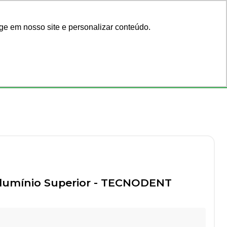
Acadêmicos
Blog
ge em nosso site e personalizar conteúdo.
Faça seu login
ar por código
ou cadastre-se
Consultórios
Ofertas
lumínio Superior
-
TECNODENT