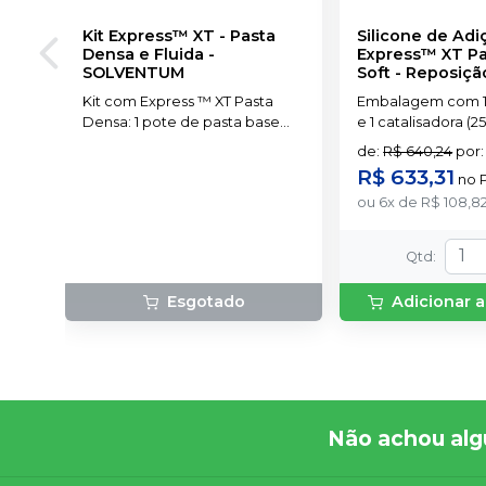
Kit Express™ XT - Pasta
Silicone de Adi
Densa e Fluida
-
Express™ XT P
SOLVENTUM
Soft - Reposiçã
SOLVENTUM
Kit com Express ™ XT Pasta
Embalagem com 1
Densa: 1 pote de pasta base
e 1 catalisadora (
(250 ml) Express ™; XT Pasta
colheres.
de
:
R$ 640,24
por
:
Densa: 1 pote de pasta
R$ 633,31
no
catalisadora (250 ml); Express ™
ou
6
x
de
R$ 108,8
XT Pasta Fluida de Baixa ou
Média Viscosidade: 1 cartucho
(50 ml); 10 Pontas Misturadoras
Qtd
:
Amarelas
Esgotado
Adicionar a
Não achou alg