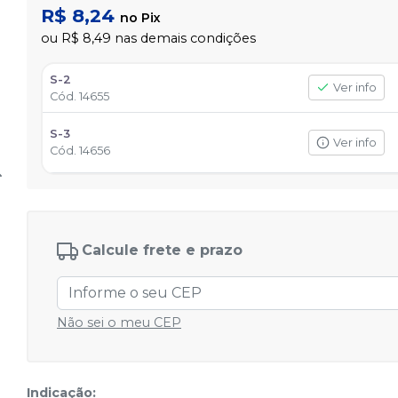
R$ 8,24
no
Pix
ou
R$ 8,49
nas demais condições
S-2
Ver info
Cód.
14655
S-3
Ver info
Cód.
14656
Calcule frete e prazo
Não sei o meu CEP
Indicação: