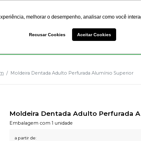
Nossas Lojas
Redes Sociais
experiência, melhorar o desempenho, analisar como você intera
Busc
Recusar Cookies
Aceitar Cookies
Endodontia
Ortodontia
Prótese
Equipamentos
em
Moldeira Dentada Adulto Perfurada Alumínio Superior
Moldeira Dentada Adulto Perfurada A
Embalagem com 1 unidade
a partir de: