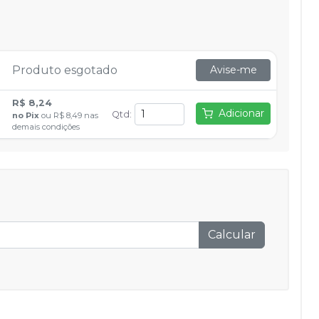
Produto esgotado
Avise-me
R$ 8,24
Adicionar
Qtd
:
no
Pix
ou
R$ 8,49
nas
demais condições
Calcular