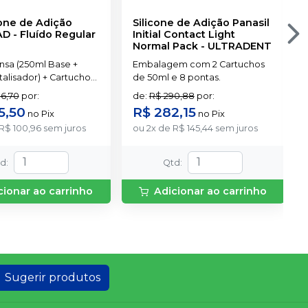
cone de Adição
Silicone de Adição Panasil
AD - Fluído Regular
Initial Contact Light
Normal Pack
-
ULTRADENT
nsa (250ml Base +
Embalagem com 2 Cartuchos
alisador) + Cartucho
de 50ml e 8 pontas.
stura de Pasta Fluida
6,70
por
:
de
:
R$ 290,88
por
:
com 50ml + 6 pontas
5,50
R$ 282,15
no
Pix
no
Pix
ras + 6 pontas
R$ 100,96
sem juros
ou
2
x
de
R$ 145,44
sem juros
td
:
Qtd
:
cionar ao carrinho
Adicionar ao carrinho
Sugerir produtos