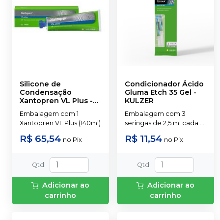
Silicone de
Condicionador Ácido
Condensação
Gluma Etch 35 Gel
-
Xantopren VL Plus -
KULZER
140ml
-
KULZER
Embalagem com 1
Embalagem com 3
Xantopren VL Plus (140ml)
seringas de 2,5 ml cada e
3 pontas aplicadoras.
R$ 65,54
R$ 11,54
no
Pix
no
Pix
Qtd
:
Qtd
:
Adicionar ao
Adicionar ao
carrinho
carrinho