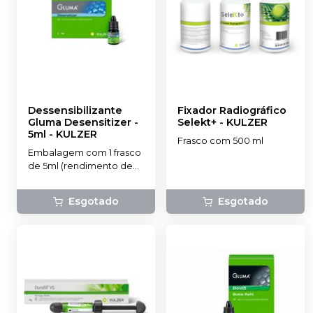
Dessensibilizante
Fixador Radiográfico
Gluma Desensitizer -
Selekt+
-
KULZER
5ml
-
KULZER
Frasco com 500 ml
Embalagem com 1 frasco
de 5ml (rendimento de
até 250 gotas).
Esgotado
Esgotado