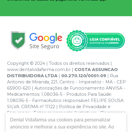
Copyright © 2024 | Todos os direitos reservados |
www.dentalvidafarma.com.br |
COSTA ASSUNCAO
DISTRIBUIDORA LTDA
|
00.270.120/0001-09
| Rua
Antonio de Miranda, 221, Centro - Imperatriz - MA - CEP
65900-620 | Autorizações de Funcionamento ANVISA -
Medicamentos: 1.08036-5 - Produtos Para Saúde:
1.08036-5 - Farmacêutico responsável: FELIPE SOUSA
SILVA. CRF/MA nº 11122 | Política de Privacidade e
Segurança - Fotos meramente ilustrativas - Os preços e
condições da loja virtual estão sujeitos a alterações. Em
Dental Vidafarma
usa cookies para personalizar
caso de divergência de preços no site, o valor válido é o
anúncios e melhorar a sua experiência no site. Ao
do Carrinho de Compra. Não vendemos por atacado