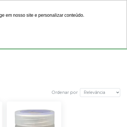
Acadêmicos
Blog
ge em nosso site e personalizar conteúdo.
Faça seu login
ar por código
ou cadastre-se
Consultórios
Ofertas
Ordenar por