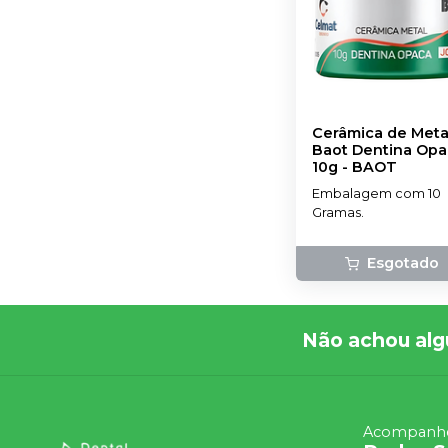
Cerâmica de Meta
Baot Dentina Opa
10g
-
BAOT
Embalagem com 10
Gramas.
Esgotado
Não achou alg
Acompanhe