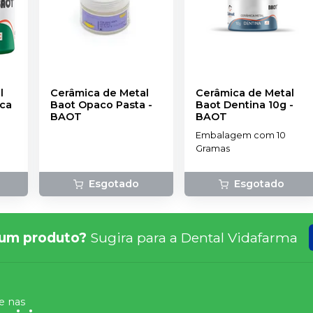
l
Cerâmica de Metal
Cerâmica de Metal
ca
Baot Opaco Pasta
-
Baot Dentina 10g
-
BAOT
BAOT
Embalagem com 10
Gramas
Esgotado
Esgotado
um produto?
Sugira para a
Dental Vidafarma
 nas