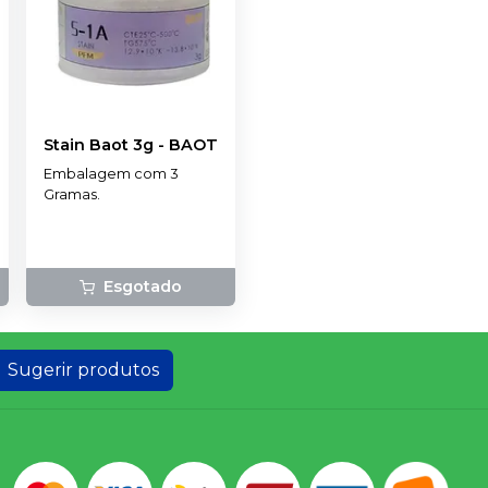
Stain Baot 3g
-
BAOT
Embalagem com 3
Gramas.
Esgotado
Sugerir produtos