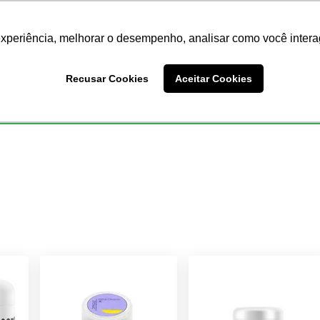
Nossas Lojas
Redes Sociais
experiência, melhorar o desempenho, analisar como você intera
Busc
Recusar Cookies
Aceitar Cookies
Endodontia
Ortodontia
Prótese
Equipamentos