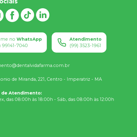
ociais
ame no
WhatsApp
Atendimento
) 99141-7040
(99) 3523-1961
mento@dentalvidafarma.com.br
onio de Miranda, 221, Centro - Imperatriz - MA
o de Atendimento
:
ex, das 08:00h às 18:00h - Sáb, das 08:00h às 12:00h