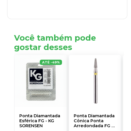
Você também pode
gostar desses
ATÉ
-
49
%
Ponta Diamantada
Ponta Diamantada
P
Esférica FG
-
KG
Cônica Ponta
C
SORENSEN
Arredondada FG
-
E
MDT
A