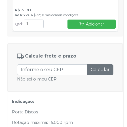
R$ 31,91
no
Pix
ou
R$ 32,90
nas demais condições
Adicionar
Qtd
:
Calcule frete e prazo
Calcular
Não sei o meu CEP
Indicaçao:
Porta Discos
Rotaçao máxima: 15.000 rpm