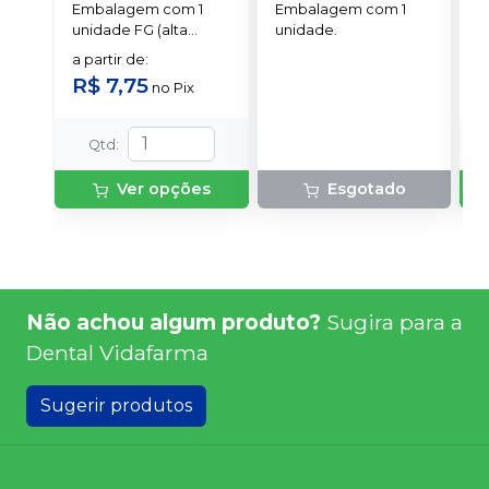
Embalagem com 1
Embalagem com 1
E
K
unidade FG (alta
unidade.
u
rotação).
a partir de
:
a
R$ 7,75
R
no
Pix
Qtd
:
Ver opções
Esgotado
Não achou algum produto?
Sugira para a
Dental Vidafarma
Sugerir produtos