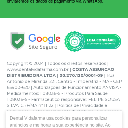
enviaremos os dados de pagamento via WhatsApp.
Copyright © 2024 | Todos os direitos reservados |
www.dentalvidafarma.com.br |
COSTA ASSUNCAO
DISTRIBUIDORA LTDA
|
00.270.120/0001-09
| Rua
Antonio de Miranda, 221, Centro - Imperatriz - MA - CEP
65900-620 | Autorizações de Funcionamento ANVISA -
Medicamentos: 1.08036-5 - Produtos Para Saúde:
1.08036-5 - Farmacêutico responsável: FELIPE SOUSA
SILVA. CRF/MA nº 11122 | Política de Privacidade e
Segurança - Fotos meramente ilustrativas - Os preços e
condições da loja virtual estão sujeitos a alterações. Em
Dental Vidafarma
usa cookies para personalizar
caso de divergência de preços no site, o valor válido é o
anúncios e melhorar a sua experiência no site. Ao