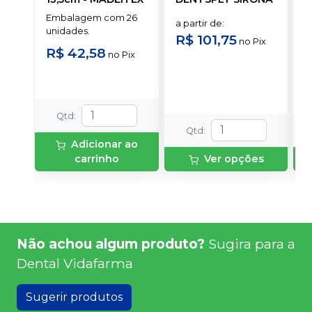
Embalagem com 26
E
a partir de
:
unidades.
u
R$ 101,75
no
Pix
R$ 42,58
a
no
Pix
R
Qtd
:
Qtd
:
Adicionar ao
carrinho
Ver opções
Não achou algum produto?
Sugira para a
Dental Vidafarma
Sugerir produtos