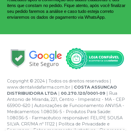
itens que constam no pedido. Fique atento, após você finalizar 
seu pedido faremos a análise e caso tudo esteja correto 
enviaremos os dados de pagamento via WhatsApp.
Copyright © 2024 | Todos os direitos reservados |
www.dentalvidafarma.com.br |
COSTA ASSUNCAO
DISTRIBUIDORA LTDA
|
00.270.120/0001-09
| Rua
Antonio de Miranda, 221, Centro - Imperatriz - MA - CEP
65900-620 | Autorizações de Funcionamento ANVISA -
Medicamentos: 1.08036-5 - Produtos Para Saúde:
1.08036-5 - Farmacêutico responsável: FELIPE SOUSA
SILVA. CRF/MA nº 11122 | Política de Privacidade e
Segurança - Fotos meramente ilustrativas - Os preços e