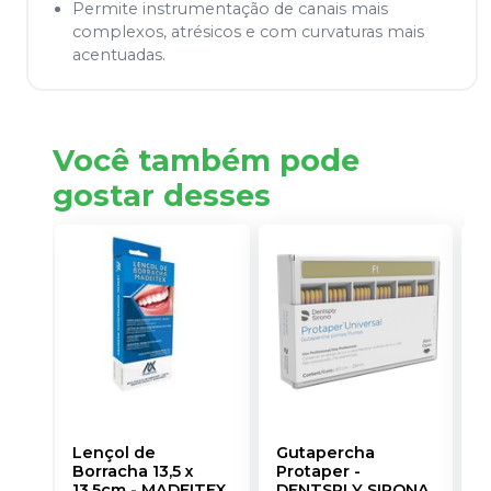
Permite instrumentação de canais mais
complexos, atrésicos e com curvaturas mais
acentuadas.
Você também pode
gostar desses
Lençol de
Gutapercha
L
Borracha 13,5 x
Protaper
-
13,5cm
-
MADEITEX
DENTSPLY SIRONA
S