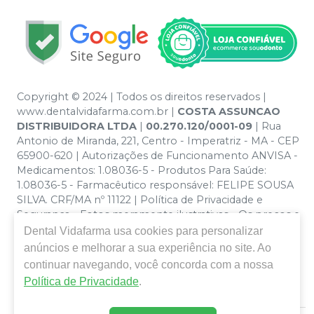
Copyright © 2024 | Todos os direitos reservados |
www.dentalvidafarma.com.br |
COSTA ASSUNCAO
DISTRIBUIDORA LTDA
|
00.270.120/0001-09
| Rua
Antonio de Miranda, 221, Centro - Imperatriz - MA - CEP
65900-620 | Autorizações de Funcionamento ANVISA -
Medicamentos: 1.08036-5 - Produtos Para Saúde:
1.08036-5 - Farmacêutico responsável: FELIPE SOUSA
SILVA. CRF/MA nº 11122 | Política de Privacidade e
Segurança - Fotos meramente ilustrativas - Os preços e
condições da loja virtual estão sujeitos a alterações. Em
Dental Vidafarma
usa cookies para personalizar
caso de divergência de preços no site, o valor válido é o
anúncios e melhorar a sua experiência no site. Ao
do Carrinho de Compra. Não vendemos por atacado
continuar navegando, você concorda com a nossa
por isso nos reservamos o direito de não atender
Política de Privacidade
.
compras de grandes volumes pelo site.