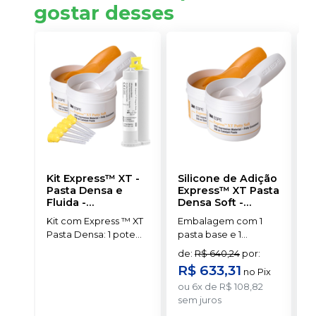
gostar desses
Kit Express™ XT -
Silicone de Adição
K
Pasta Densa e
Express™ XT Pasta
A
Fluida
-
Densa Soft -
F
SOLVENTUM
Reposição
-
Kit com Express ™ XT
Embalagem com 1
P
SOLVENTUM
Pasta Densa: 1 pote
pasta base e 1
B
de pasta base (250 ml)
catalisadora (250ml
C
de
:
R$ 640,24
por
:
Express ™; XT Pasta
cada)+ 2 colheres.
C
R$ 633,31
no
Pix
Densa: 1 pote de
a
ou
6
x
de
R$ 108,82
pasta catalisadora
F
sem juros
(250 ml); Express ™ XT
+
Pasta Fluida de Baixa
m