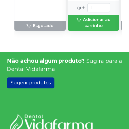
ou Média Viscosidade:
p
Qtd
:
1 cartucho (50 ml); 10
Pontas Misturadoras
Adicionar ao
Amarelas
Esgotado
carrinho
Não achou algum produto?
Sugira para a
Dental Vidafarma
Sugerir produtos