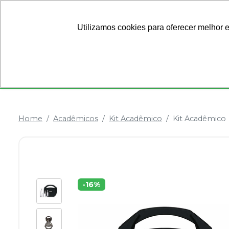
Ofertas
Sobre Nós
Utilizamos cookies para oferecer melhor 
Categorias
Anestésicos
Dentística
Home
Acadêmicos
Kit Acadêmico
Kit Acadêmico
-
16
%