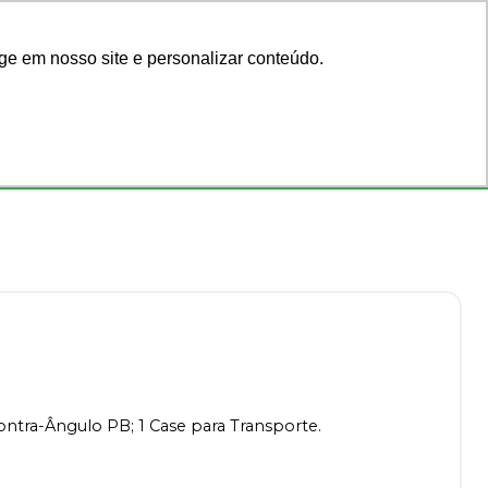
Acadêmicos
Blog
ge em nosso site e personalizar conteúdo.
Faça seu login
ar por código
ou cadastre-se
Consultórios
Ofertas
Contra-Ângulo PB; 1 Case para Transporte.