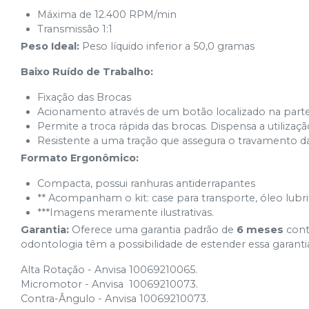
Máxima de 12.400 RPM/min
Transmissão 1:1
Peso Ideal:
Peso líquido inferior a 50,0 gramas
Baixo Ruído de Trabalho:
Fixação das Brocas
Acionamento através de um botão localizado na parte
Permite a troca rápida das brocas. Dispensa a utilizaç
Resistente a uma tração que assegura o travamento d
Formato Ergonômico:
Compacta, possui ranhuras antiderrapantes
** Acompanham o kit: case para transporte, óleo lubr
***Imagens meramente ilustrativas.
Garantia:
O
ferece uma garantia padrão de
6 meses
contr
odontologia têm a possibilidade de estender essa garanti
Alta Rotação - Anvisa 10069210065.
Micromotor - Anvisa 10069210073.
Contra-Ângulo - Anvisa 10069210073.