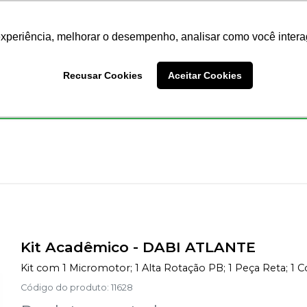
Nossas Lojas
Redes Sociais
experiência, melhorar o desempenho, analisar como você intera
Busc
Recusar Cookies
Aceitar Cookies
Endodontia
Ortodontia
Prótese
Equipamentos
Kit Acadêmico
-
DABI ATLANTE
Kit com 1 Micromotor; 1 Alta Rotação PB; 1 Peça Reta; 1 
Código do produto
:
11628