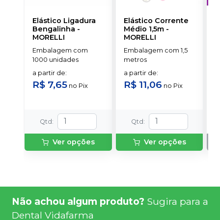
Elástico Ligadura
Elástico Corrente
A
Bengalinha
-
Médio 1,5m
-
O
MORELLI
MORELLI
T
-
Embalagem com
Embalagem com 1,5
E
1000 unidades
metros
S
a partir de
:
a partir de
:
R$ 7,65
R$ 11,06
no
Pix
no
Pix
Qtd
:
Qtd
:
Ver opções
Ver opções
Não achou algum produto?
Sugira para a
Dental Vidafarma