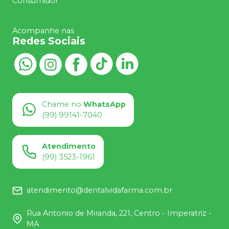
Consumidor
Acompanhe nas
Redes Sociais
Chame no
WhatsApp
(99) 99141-7040
Atendimento
(99) 3523-1961
atendimento@dentalvidafarma.com.br
Rua Antonio de Miranda, 221, Centro - Imperatriz -
MA