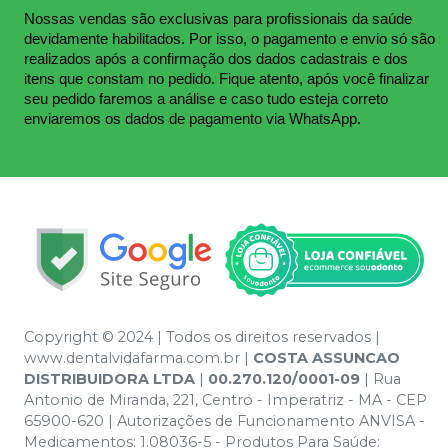
Nossas vendas são exclusivas para profissionais da saúde 
devidamente habilitados. Por isso, o pagamento e envio só são 
realizados após a confirmação dos dados cadastrais e dos 
itens que constam no pedido. Fique atento, após você finalizar 
seu pedido faremos a análise e caso tudo esteja correto 
enviaremos os dados de pagamento via WhatsApp.
Copyright © 2024 | Todos os direitos reservados |
www.dentalvidafarma.com.br |
COSTA ASSUNCAO
DISTRIBUIDORA LTDA
|
00.270.120/0001-09
| Rua
Antonio de Miranda, 221, Centro - Imperatriz - MA - CEP
65900-620 | Autorizações de Funcionamento ANVISA -
Medicamentos: 1.08036-5 - Produtos Para Saúde: