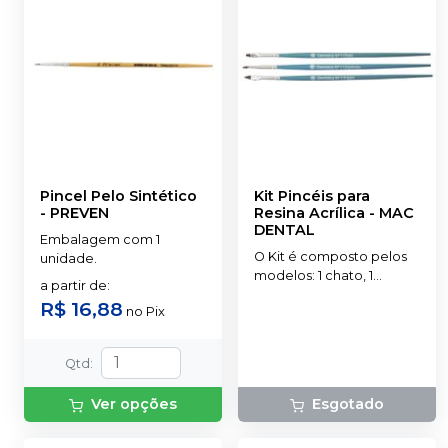
Pincel Pelo Sintético
Kit Pincéis para
-
PREVEN
Resina Acrílica
-
MAC
DENTAL
Embalagem com 1
O Kit é composto pelos
unidade.
modelos: 1 chato, 1
a partir de
:
chanfrado e 1 Filbert.
R$ 16,88
no
Pix
Qtd
:
Ver opções
Esgotado