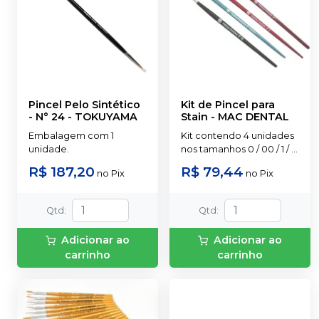
Pincel Pelo Sintético
Kit de Pincel para
- N° 24
-
TOKUYAMA
Stain
-
MAC DENTAL
Embalagem com 1
Kit contendo 4 unidades
unidade.
nos tamanhos 0 / 00 / 1 / 1
chato
R$ 187,20
R$ 79,44
no
Pix
no
Pix
Qtd
:
Qtd
:
Adicionar ao
Adicionar ao
carrinho
carrinho