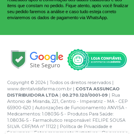
itens que constam no pedido. Fique atento, após você finalizar 
seu pedido faremos a análise e caso tudo esteja correto 
enviaremos os dados de pagamento via WhatsApp.
Copyright © 2024 | Todos os direitos reservados |
www.dentalvidafarma.com.br |
COSTA ASSUNCAO
DISTRIBUIDORA LTDA
|
00.270.120/0001-09
| Rua
Antonio de Miranda, 221, Centro - Imperatriz - MA - CEP
65900-620 | Autorizações de Funcionamento ANVISA -
Medicamentos: 1.08036-5 - Produtos Para Saúde:
1.08036-5 - Farmacêutico responsável: FELIPE SOUSA
SILVA. CRF/MA nº 11122 | Política de Privacidade e
Segurança - Fotos meramente ilustrativas - Os preços e