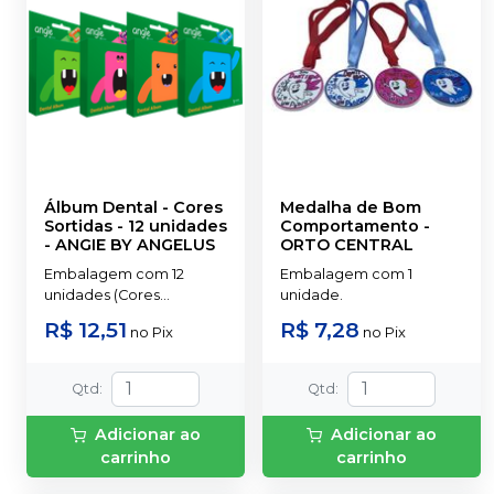
Álbum Dental - Cores
Medalha de Bom
Sortidas - 12 unidades
Comportamento
-
-
ANGIE BY ANGELUS
ORTO CENTRAL
Embalagem com 12
Embalagem com 1
unidades (Cores
unidade.
Sortidas).
R$ 12,51
R$ 7,28
no
Pix
no
Pix
Qtd
:
Qtd
:
Adicionar ao
Adicionar ao
carrinho
carrinho