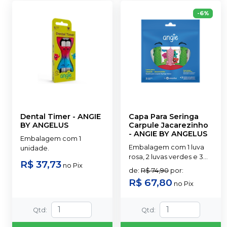
-
6
%
Dental Timer
-
ANGIE
Capa Para Seringa
BY ANGELUS
Carpule Jacarezinho
-
ANGIE BY ANGELUS
Embalagem com 1
Embalagem com 1 luva
unidade.
rosa, 2 luvas verdes e 3
R$ 37,73
no
Pix
cartelas de adesivos
de
:
R$ 74,90
por
:
R$ 67,80
no
Pix
Qtd
:
Qtd
: