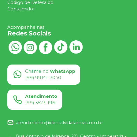
Código de Defesa do
Consumidor
Acompanhe nas
Redes Sociais
Chame no
WhatsApp
(99) 99141-7040
Atendimento
(99) 3523-1961
atendimento@dentalvidafarma.com.br
Rua Antonio de Miranda, 221, Centro - Imperatriz -