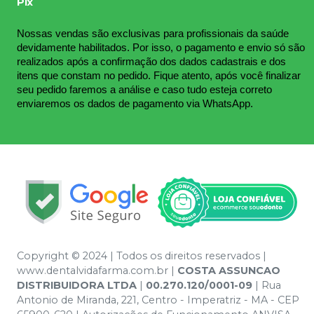
Pix
Nossas vendas são exclusivas para profissionais da saúde 
devidamente habilitados. Por isso, o pagamento e envio só são 
realizados após a confirmação dos dados cadastrais e dos 
itens que constam no pedido. Fique atento, após você finalizar 
seu pedido faremos a análise e caso tudo esteja correto 
enviaremos os dados de pagamento via WhatsApp.
Copyright © 2024 | Todos os direitos reservados |
www.dentalvidafarma.com.br |
COSTA ASSUNCAO
DISTRIBUIDORA LTDA
|
00.270.120/0001-09
| Rua
Antonio de Miranda, 221, Centro - Imperatriz - MA - CEP