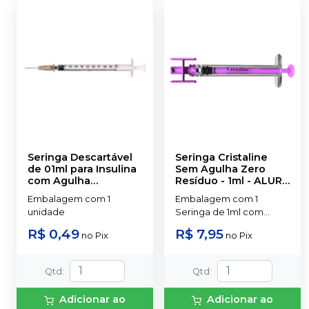
Seringa Descartável
Seringa Cristaline
de 01ml para Insulina
Sem Agulha Zero
com Agulha
Resíduo - 1ml
-
ALUR
0,45x13mm Bico Liso
MEDICAL
Embalagem com 1
Embalagem com 1
(Luer Slip)
-
SR
unidade
Seringa de 1ml com
adaptador de
R$ 0,49
R$ 7,95
no
Pix
no
Pix
transferência + capa.
Qtd
:
Qtd
:
Adicionar ao
Adicionar ao