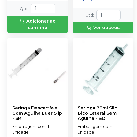
Qtd
:
Qtd
:
Adicionar ao
carrinho
Ver opções
Seringa Descartável
Seringa 20ml Slip
Com Agulha Luer Slip
Bico Lateral Sem
-
SR
Agulha
-
BD
Embalagem com 1
Embalagem com 1
unidade
unidade