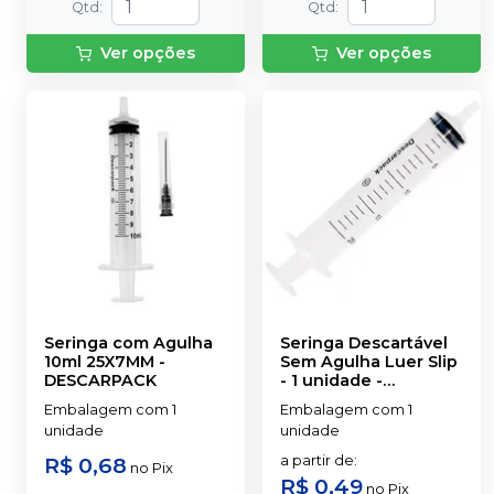
Qtd
:
Qtd
:
Ver opções
Ver opções
Seringa com Agulha
Seringa Descartável
10ml 25X7MM
-
Sem Agulha Luer Slip
DESCARPACK
- 1 unidade
-
DESCARPACK
Embalagem com 1
Embalagem com 1
unidade
unidade
R$ 0,68
a partir de
:
no
Pix
R$ 0,49
no
Pix