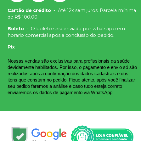
Cartão de crédito
-
Até 12x sem juros. Parcela mínima
de R$ 100,00.
Boleto
-
O boleto será enviado por whatsapp em
horário comercial após a conclusão do pedido.
Pix
Nossas vendas são exclusivas para profissionais da saúde 
devidamente habilitados. Por isso, o pagamento e envio só são 
realizados após a confirmação dos dados cadastrais e dos 
itens que constam no pedido. Fique atento, após você finalizar 
seu pedido faremos a análise e caso tudo esteja correto 
enviaremos os dados de pagamento via WhatsApp.