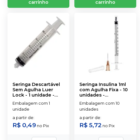
carrinho
carrinho
Seringa Descartável
Seringa Insulina 1ml
Sem Agulha Luer
com Agulha Fixa - 10
Lock - 1 unidade
-
unidades
-
DESCARPACK
DESCARPACK
Embalagem com 1
Embalagem com 10
unidade
unidades
a partir de
:
a partir de
:
R$ 0,49
R$ 5,72
no
Pix
no
Pix