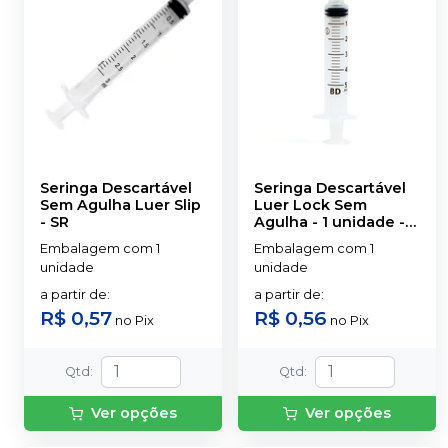
Seringa Descartável
Seringa Descartável
Sem Agulha Luer Slip
Luer Lock Sem
-
SR
Agulha - 1 unidade
-
BD
Embalagem com 1
Embalagem com 1
unidade
unidade
a partir de
:
a partir de
:
R$ 0,57
R$ 0,56
no
Pix
no
Pix
Qtd
:
Qtd
:
Ver opções
Ver opções