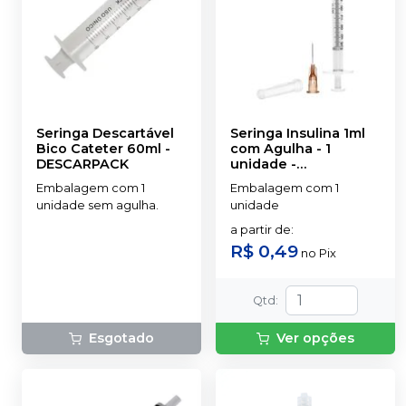
Seringa Descartável
Seringa Insulina 1ml
Bico Cateter 60ml
-
com Agulha - 1
DESCARPACK
unidade
-
DESCARPACK
Embalagem com 1
Embalagem com 1
unidade sem agulha.
unidade
a partir de
:
R$ 0,49
no
Pix
Qtd
:
Esgotado
Ver opções