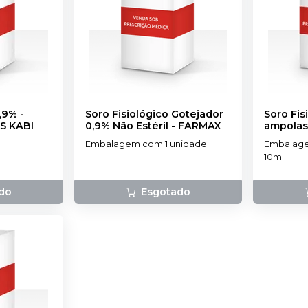
,9% -
Soro Fisiológico Gotejador
Soro Fis
S KABI
0,9% Não Estéril
-
FARMAX
ampolas
Embalagem com 1 unidade
Embalage
10ml.
do
Esgotado