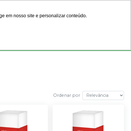
Acadêmicos
Blog
ge em nosso site e personalizar conteúdo.
Faça seu login
ar por código
ou cadastre-se
Consultórios
Ofertas
Ordenar por