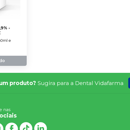
,9% -
E
50ml e
do
um produto?
Sugira para a
Dental Vidafarma
 nas
ociais