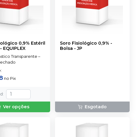
iológico 0,9% Estéril
Soro Fisiológico 0,9% -
-
EQUIPLEX
Bolsa
-
JP
ástico Transparente –
Fechado
e
:
8
no
Pix
td
:
Ver opções
Esgotado