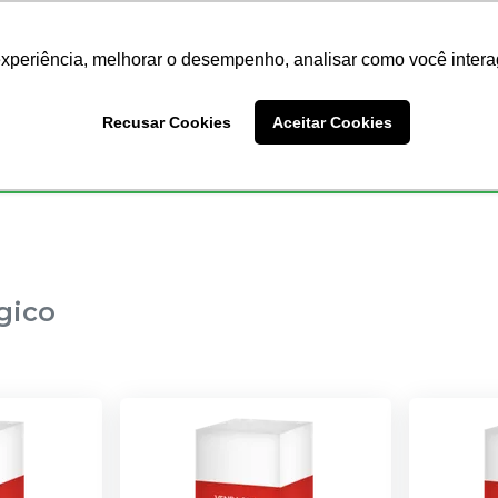
Nossas Lojas
Redes Sociais
experiência, melhorar o desempenho, analisar como você intera
Busc
Recusar Cookies
Aceitar Cookies
Endodontia
Ortodontia
Prótese
Equipamentos
gico