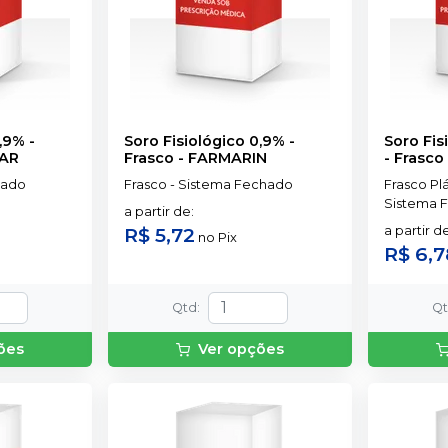
,9% -
Soro Fisiológico 0,9% -
Soro Fis
TAR
Frasco
-
FARMARIN
- Frasco
hado
Frasco - Sistema Fechado
Frasco Pl
Sistema 
a partir de
:
R$ 5,72
a partir d
no
Pix
R$ 6,7
Qtd
:
Q
ões
Ver opções