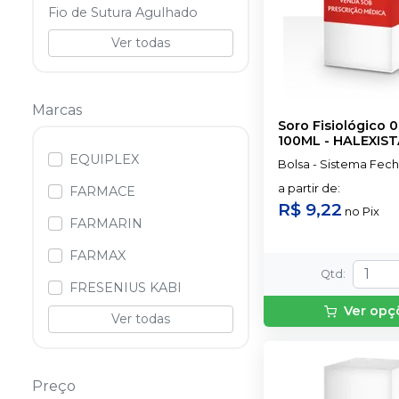
Fio de Sutura Agulhado
Ver todas
Marcas
Soro Fisiológico 0
100ML
-
HALEXIS
EQUIPLEX
Bolsa - Sistema Fec
a partir de
:
FARMACE
R$ 9,22
no
Pix
FARMARIN
FARMAX
Qtd
:
FRESENIUS KABI
Ver opç
Ver todas
Preço