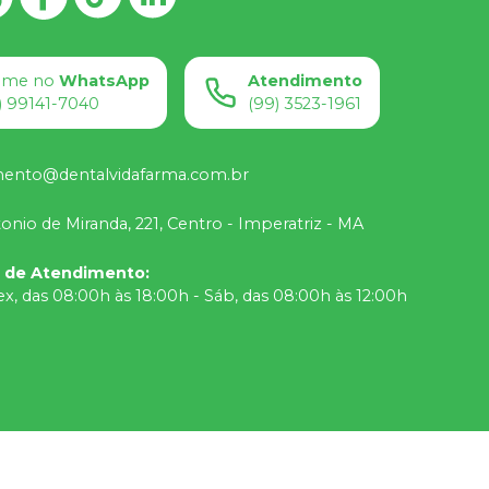
ame no
WhatsApp
Atendimento
) 99141-7040
(99) 3523-1961
mento@dentalvidafarma.com.br
onio de Miranda, 221, Centro - Imperatriz - MA
o de Atendimento
:
ex, das 08:00h às 18:00h - Sáb, das 08:00h às 12:00h