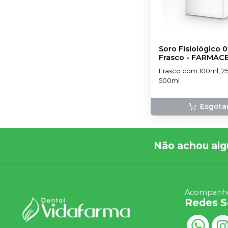
Soro Fisiológico 0
Frasco
-
FARMAC
Frasco com 100ml, 2
500ml
Esgota
Não achou alg
Acompanhe
Redes S