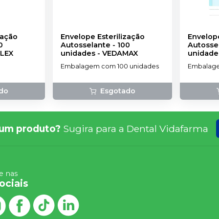
zação
Envelope Esterilização
Envelope
0
Autosselante - 100
Autossel
LEX
unidades
-
VEDAMAX
unidade
Embalagem com 100 unidades
Embalage
do
Esgotado
um produto?
Sugira para a
Dental Vidafarma
 nas
ociais