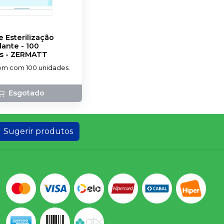
 Esterilização
ante - 100
s
-
ZERMATT
m com 100 unidades.
Esgotado
Sugerir produtos