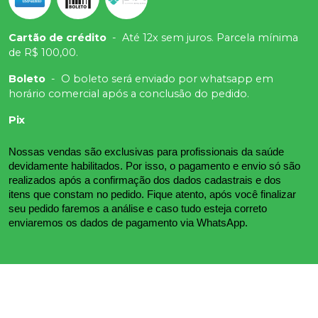
Cartão de crédito
-
Até 12x sem juros. Parcela mínima
de R$ 100,00.
Boleto
-
O boleto será enviado por whatsapp em
horário comercial após a conclusão do pedido.
Pix
Nossas vendas são exclusivas para profissionais da saúde 
devidamente habilitados. Por isso, o pagamento e envio só são 
realizados após a confirmação dos dados cadastrais e dos 
itens que constam no pedido. Fique atento, após você finalizar 
seu pedido faremos a análise e caso tudo esteja correto 
enviaremos os dados de pagamento via WhatsApp.