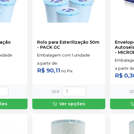
zação
Rolo para Esterilização 50m
Envelope
-
PACK GC
Autosel
-
MICRO
nidade
Embalagem com 1 unidade
Embalage
a partir de
:
a partir d
R$ 90,11
no
Pix
R$ 0,3
Qtd
:
Q
ões
Ver opções