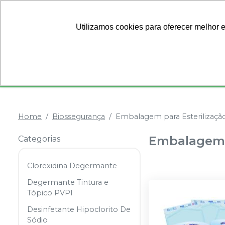
Ofertas
Sobre Nós
Utilizamos cookies para oferecer melhor 
Categorias
Anestésicos
Dentística
Home
Biossegurança
Embalagem para Esterilizaçã
Embalagem p
Categorias
Clorexidina Degermante
Degermante Tintura e
Tópico PVPI
Desinfetante Hipoclorito De
Sódio