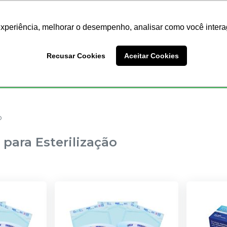
Nossas Lojas
Redes Sociais
experiência, melhorar o desempenho, analisar como você intera
Busc
Recusar Cookies
Aceitar Cookies
Endodontia
Ortodontia
Prótese
Equipamentos
o
ara Esterilização