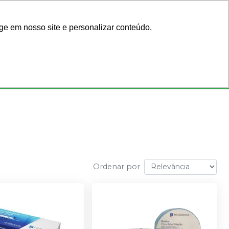
Acadêmicos
Blog
ge em nosso site e personalizar conteúdo.
Faça seu login
ar por código
ou cadastre-se
Consultórios
Ofertas
Ordenar por