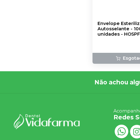
Envelope Esterili
Autosselante - 10
unidades
-
HOSPF
Esgota
Não achou alg
Acompanhe
Redes S