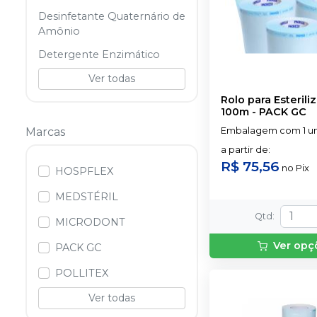
Desinfetante Quaternário de
Amônio
Detergente Enzimático
Ver todas
Rolo para Esterili
100m
-
PACK GC
Marcas
Embalagem com 1 u
a partir de
:
R$ 75,56
no
Pix
HOSPFLEX
MEDSTÉRIL
Qtd
:
MICRODONT
Ver opç
PACK GC
POLLITEX
Ver todas