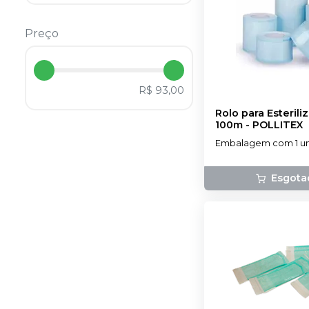
Preço
R$ 93,00
Rolo para Esterili
100m
-
POLLITEX
Embalagem com 1 un
Esgota