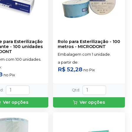
 para Esterilização
Rolo para Esterilização - 100
ante - 100 unidades
metros
-
MICRODONT
DONT
Embalagem com 1 unidade.
m com 100 unidades.
a partir de
:
e
:
R$ 52,28
no
Pix
8
no
Pix
td
:
Qtd
:
Ver opções
Ver opções