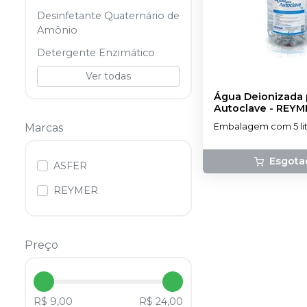
Desinfetante Quaternário de
Amônio
Detergente Enzimático
Ver todas
Água Deionizada 
Autoclave
-
REYM
Marcas
Embalagem com 5 lit
Esgota
ASFER
REYMER
Preço
R$ 9,00
R$ 24,00