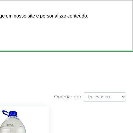
Acadêmicos
Blog
ge em nosso site e personalizar conteúdo.
Faça seu login
ar por código
ou cadastre-se
Consultórios
Ofertas
Ordenar por