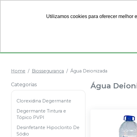
Ofertas
Sobre Nós
Utilizamos cookies para oferecer melhor 
Categorias
Anestésicos
Dentística
Home
Biossegurança
Água Deionizada
Água Deion
Categorias
Clorexidina Degermante
Degermante Tintura e
Tópico PVPI
Desinfetante Hipoclorito De
Sódio