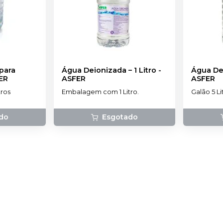
para
Água Deionizada – 1 Litro
-
Água Dei
ER
ASFER
ASFER
ros
Embalagem com 1 Litro.
Galão 5 Li
do
Esgotado