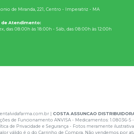
onio de Miranda, 221, Centro - Imperatriz - MA
o de Atendimento
:
ex, das 08:00h às 18:00h - Sáb, das 08:00h às 12:00h
dentalvidafarma.com.br |
COSTA ASSUNCAO DISTRIBUIDOR
izações de Funcionamento ANVISA - Medicamentos: 1.08036-5 -
ica de Privacidade e Segurança - Fotos meramente ilustrativas 
 valor válido é o do Carrinho de Compra. Não vendemos por at