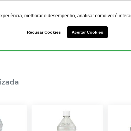
Nossas Lojas
Redes Sociais
experiência, melhorar o desempenho, analisar como você intera
Busc
Recusar Cookies
Aceitar Cookies
Endodontia
Ortodontia
Prótese
Equipamentos
izada