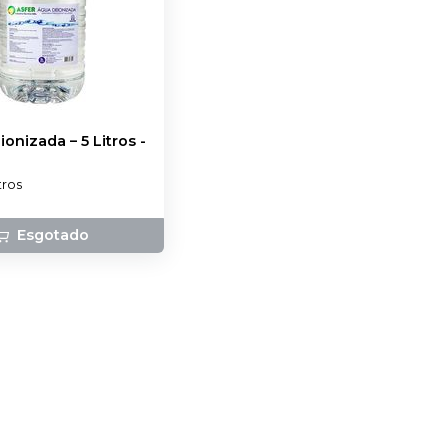
onizada – 5 Litros
-
tros
Esgotado