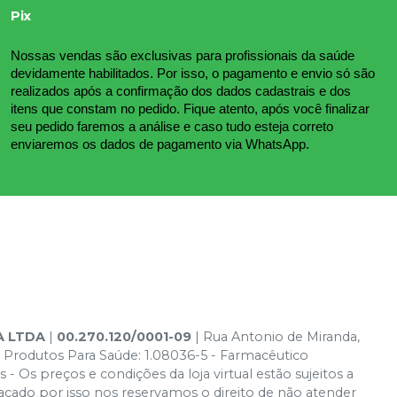
Pix
Nossas vendas são exclusivas para profissionais da saúde 
devidamente habilitados. Por isso, o pagamento e envio só são 
realizados após a confirmação dos dados cadastrais e dos 
itens que constam no pedido. Fique atento, após você finalizar 
seu pedido faremos a análise e caso tudo esteja correto 
enviaremos os dados de pagamento via WhatsApp.
A LTDA
|
00.270.120/0001-09
| Rua Antonio de Miranda,
 Produtos Para Saúde: 1.08036-5 - Farmacêutico
- Os preços e condições da loja virtual estão sujeitos a
acado por isso nos reservamos o direito de não atender