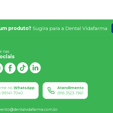
um produto?
Sugira para a
Dental Vidafarma
 nas
ociais
ame no
WhatsApp
Atendimento
) 99141-7040
(99) 3523-1961
mento@dentalvidafarma.com.br