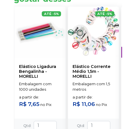
ATÉ
-
5
%
ATÉ
-
5
%
Elástico Ligadura
Elástico Corrente
A
Bengalinha
-
Médio 1,5m
-
O
MORELLI
MORELLI
T
-
Embalagem com
Embalagem com 1,5
E
1000 unidades
metros
S
a partir de
:
a partir de
:
R$ 7,65
R$ 11,06
no
Pix
no
Pix
Qtd
:
Qtd
: