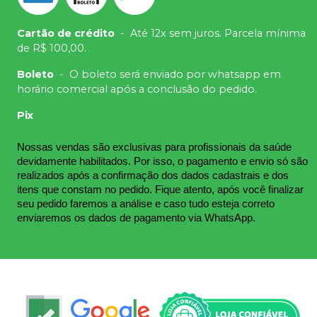
Cartão de crédito
-
Até 12x sem juros. Parcela mínima
de R$ 100,00.
Boleto
-
O boleto será enviado por whatsapp em
horário comercial após a conclusão do pedido.
Pix
Nossas vendas são exclusivas para profissionais da saúde 
devidamente habilitados. Por isso, o pagamento e envio só são 
realizados após a confirmação dos dados cadastrais e dos 
itens que constam no pedido. Fique atento, após você finalizar 
seu pedido faremos a análise e caso tudo esteja correto 
enviaremos os dados de pagamento via WhatsApp.