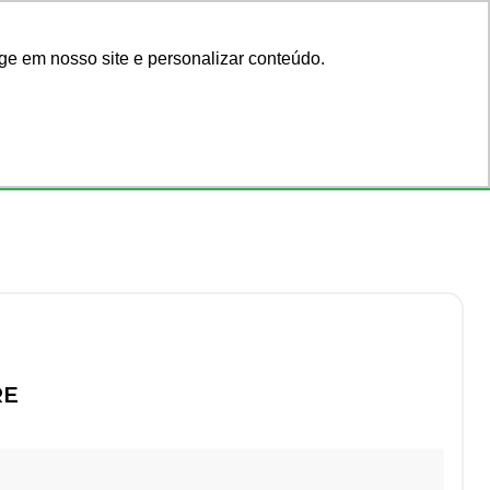
Acadêmicos
Blog
ge em nosso site e personalizar conteúdo.
Faça seu login
ar por código
ou cadastre-se
Consultórios
Ofertas
RE