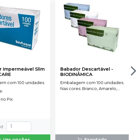
 Impermeável Slim
Babador Descartável
-
CARE
BIODINÂMICA
em com 100 unidades.
Embalagem com 100 unidades;
Nas cores: Branco, Amarelo,
de
:
Azul, Rosa, Verde e Misto.
no
Pix
td
:
Ver opções
Esgotado