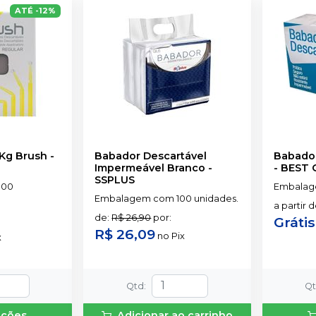
ATÉ
-
12
%
 Kg Brush
-
Babador Descartável
Babador
Impermeável Branco
-
-
BEST 
SSPLUS
100
Embalag
Embalagem com 100 unidades.
a partir 
de
:
R$ 26,90
por
:
Grátis
R$ 26,09
no
Pix
x
Qtd
:
Q
pções
Adicionar ao carrinho