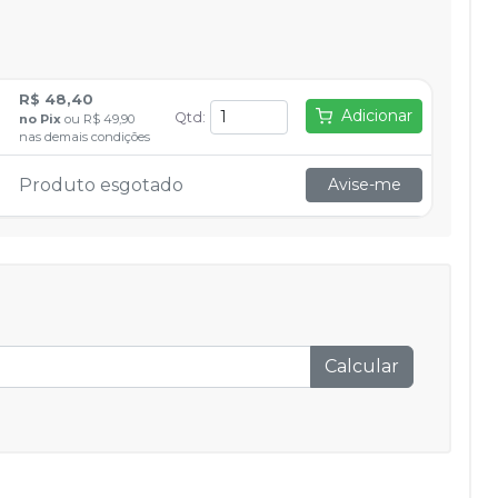
R$ 48,40
Adicionar
Qtd
:
no
Pix
ou
R$ 49,90
nas demais condições
Produto esgotado
Avise-me
Calcular