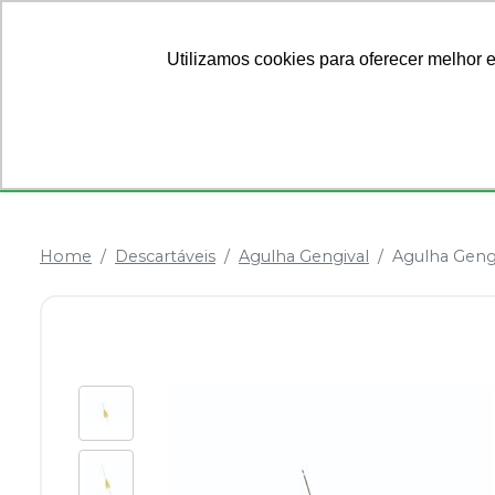
Ofertas
Sobre Nós
Utilizamos cookies para oferecer melhor 
Categorias
Anestésicos
Dentística
Home
Descartáveis
Agulha Gengival
Agulha Gengi