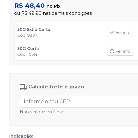
R$ 48,40
no
Pix
ou
R$ 49,90
nas demais condições
30G Extra Curta
Ver info
Cód.
9307
30G Curta
Ver info
Cód.
10514
Calcule frete e prazo
Não sei o meu CEP
Indicação: