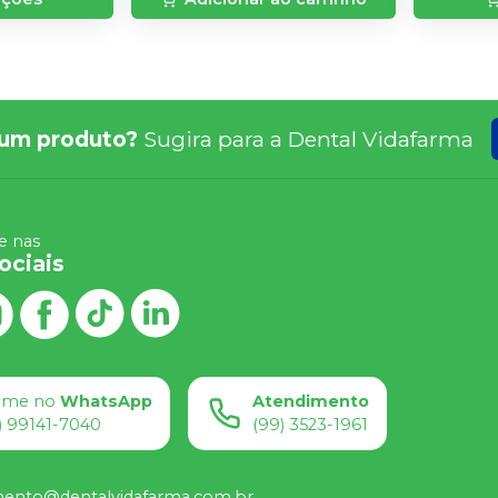
um produto?
Sugira para a
Dental Vidafarma
 nas
ociais
ame no
WhatsApp
Atendimento
) 99141-7040
(99) 3523-1961
mento@dentalvidafarma.com.br