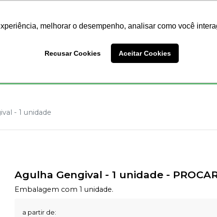
Nossas Lojas
Redes Sociais
experiência, melhorar o desempenho, analisar como você intera
Busc
Recusar Cookies
Aceitar Cookies
Endodontia
Ortodontia
Prótese
Equipamentos
val - 1 unidade
Agulha Gengival - 1 unidade
-
PROCA
Embalagem com 1 unidade.
a partir de: