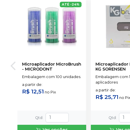
ATÉ
-
24
%
Microaplicador MicroBrush
Microaplicador
-
MICRODONT
KG SORENSEN
Embalagem com 100 unidades.
Embalagem com 
aplicadores
a partir de
:
R$ 12,51
a partir de
:
no
Pix
R$ 25,71
no
Pi
Qtd
:
Qtd
:
Ver opções
Ver o