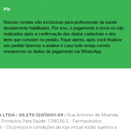
Pix
Nossas vendas são exclusivas para profissionais da saúde 
devidamente habilitados. Por isso, o pagamento e envio só são 
realizados após a confirmação dos dados cadastrais e dos 
itens que constam no pedido. Fique atento, após você finalizar 
seu pedido faremos a análise e caso tudo esteja correto 
enviaremos os dados de pagamento via WhatsApp.
A LTDA
|
00.270.120/0001-09
| Rua Antonio de Miranda,
 Produtos Para Saúde: 1.08036-5 - Farmacêutico
- Os preços e condições da loja virtual estão sujeitos a